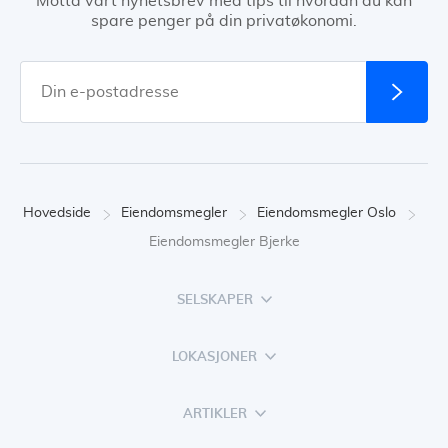
Motta vårt nyhetsbrev med tips til hvordan du kan
spare penger på din privatøkonomi.
Hovedside
Eiendomsmegler
Eiendomsmegler Oslo
Eiendomsmegler Bjerke
SELSKAPER
LOKASJONER
ARTIKLER