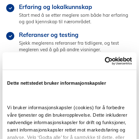
Erfaring og lokalkunnskap
Start med å se etter meglere som både har erfaring
og god kjennskap til nærområdet.
Referanser og testing
Sjekk meglerens referanser fra tidligere, og test
megleren ved å gå på andre visninger.
Kjemi og personlighet
Velg en megler som du kommuniserer godt med og
som får deg til å føle deg trygg og ivaretatt.
Dette nettstedet bruker informasjonskapsler
Finn megler i Bjerke
Vi bruker informasjonskapsler (cookies) for å forbedre
våre tjenester og din brukeropplevelse. Dette inkluderer
nødvendige informasjonskapsler for drift og funksjoner,
Å selge bolig selv
samt informasjonskapsler rettet mot markedsføring og
analyse. Velg ‘Godta alle’ for å samtykke til dette, eller