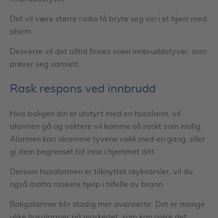
Det vil være større risiko få bryte seg inn i et hjem med
alarm.
Desverre vil det alltid finnes noen innbruddstyver, som
prøver seg uansett.
Rask respons ved innbrudd
Hvis boligen din er utstyrt med en husalarm, vil
alarmen gå og vektere vil komme så raskt som mulig.
Alarmen kan skremme tyvene vekk med en gang, eller
gi dem begrenset tid inne i hjemmet ditt.
Dersom husalarmen er tilknyttet røykvarsler, vil du
også motta raskere hjelp i tilfelle av brann.
Boligalarmer blir stadig mer avanserte. Det er mange
ulike husalarmer på markedet, som kan gjøre det