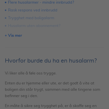
Flere husalarmer - mindre innbrudd?
Rask respons ved innbrudd
Trygghet med boligalarm
Husalarm uten abonnement?
De beste alarmene
Vis mer
Velg en alarm som passer ditt behov
Mulig å redusere forsikringspremien
Smart alarm i smart hus
Hvorfor burde du ha en husalarm?
Husalarm med kamera
Hva er tyvene egentlig på jakt etter?
Vi liker alle å føle oss trygge.
Hva når alarmen går?
Enten du er hjemme eller ute, er det godt å vite at
Dokumenter verdigjenstander
boligen din står trygt, sammen med alle tingene som
befinner seg i den.
Spar penger
Uforpliktende tilbud på husalarm
En måte å sikre seg trygghet på, er å skaffe seg en