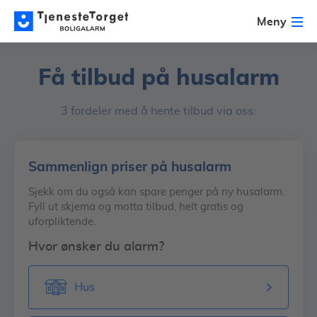
Meny
Få tilbud på husalarm
3 fordeler med å hente tilbud via oss:
Sammenlign priser på husalarm
Sjekk om du også kan spare penger på ny husalarm.
Fyll ut skjema og motta tilbud, helt gratis og
uforpliktende.
Hvor ønsker du alarm?
Hus