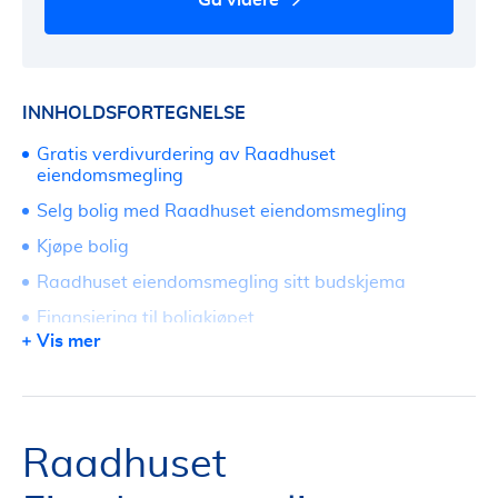
INNHOLDSFORTEGNELSE
Gratis verdivurdering av Raadhuset
eiendomsmegling
Selg bolig med Raadhuset eiendomsmegling
Kjøpe bolig
Raadhuset eiendomsmegling sitt budskjema
Finansiering til boligkjøpet
Vis mer
Hvorfor velge Raadhuset eiendomsmegling?
Kontakt og kundeservice
Raadhuset