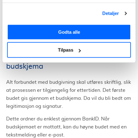
Det vil si at du blir loset gjennom hvert trinn, fra
Detaljer
presentasjonen av boligen til det endelige oppgjøret.
Også når det gjelder signering av
Godta alle
overtakelsesprotokoll og budgivning har de
innarbeidede rutiner.
Tilpass
Gjensidige Bolighandel sitt
budskjema
Alt forbundet med budgivning skal utføres skriftlig, slik
at prosessen er tilgjengelig for ettertiden. Det første
budet gis gjennom et budskjema. Da vil du bli bedt om
legitimasjon og signatur.
Dette ordner du enklest gjennom BankID. Når
budskjemaet er mottatt, kan du høyne budet med en
tekstmelding eller e-post.