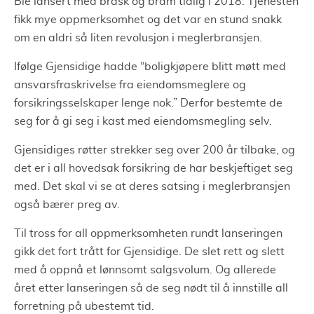
Ble lansert med brask og bram tidlig i 2018. Tjenesten
fikk mye oppmerksomhet og det var en stund snakk
om en aldri så liten revolusjon i meglerbransjen.
Ifølge Gjensidige hadde “boligkjøpere blitt møtt med
ansvarsfraskrivelse fra eiendomsmeglere og
forsikringsselskaper lenge nok.” Derfor bestemte de
seg for å gi seg i kast med eiendomsmegling selv.
Gjensidiges røtter strekker seg over 200 år tilbake, og
det er i all hovedsak forsikring de har beskjeftiget seg
med. Det skal vi se at deres satsing i meglerbransjen
også bærer preg av.
Til tross for all oppmerksomheten rundt lanseringen
gikk det fort trått for Gjensidige. De slet rett og slett
med å oppnå et lønnsomt salgsvolum. Og allerede
året etter lanseringen så de seg nødt til å innstille all
forretning på ubestemt tid.