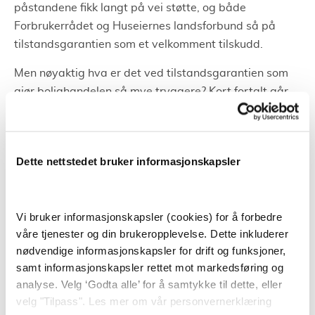
påstandene fikk langt på vei støtte, og både
Forbrukerrådet og Huseiernes landsforbund så på
tilstandsgarantien som et velkomment tilskudd.
Men nøyaktig hva er det ved tilstandsgarantien som
gjør bolighandelen så mye tryggere? Kort fortalt går
tilstandsgarantien ut på at Gjensidige går god for at
det som står i tilstandsrapporten er korrekt. Skulle
uventede feil eller mangler dukke opp innen fem år
Dette nettstedet bruker informasjonskapsler
etter overtakelsen, tilfaller altså ansvaret for å ordne
opp dem.
En fullverdig meglertjeneste
Vi bruker informasjonskapsler (cookies) for å forbedre
våre tjenester og din brukeropplevelse. Dette inkluderer
nødvendige informasjonskapsler for drift og funksjoner,
Gjensidige Bolighandel ble utviklet som en fullverdig
samt informasjonskapsler rettet mot markedsføring og
meglertjeneste og har selvsagt mer enn bare
analyse. Velg ‘Godta alle’ for å samtykke til dette, eller
tilstandsgarantien å by på. Som ethvert meglerfirma
velg "Tilpass". Les mer om vår personvernerklæring
vil de kunne bistå deg gjennom hele salgsprosessen.