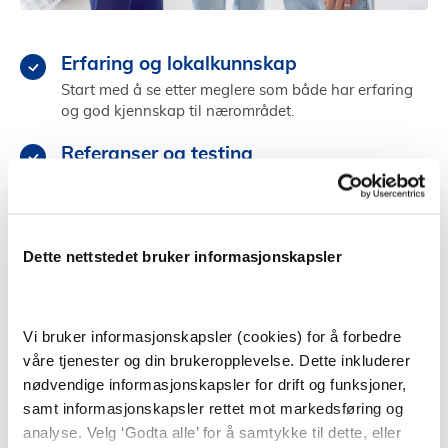
Erfaring og lokalkunnskap
Start med å se etter meglere som både har erfaring
og god kjennskap til nærområdet.
Referanser og testing
Sjekk meglerens referanser fra tidligere, og test
megleren ved å gå på andre visninger.
Kjemi og personlighet
Dette nettstedet bruker informasjonskapsler
Velg en megler som du kommuniserer godt med og
som får deg til å føle deg trygg og ivaretatt.
Vi bruker informasjonskapsler (cookies) for å forbedre
Finn megler i Stathelle
våre tjenester og din brukeropplevelse. Dette inkluderer
nødvendige informasjonskapsler for drift og funksjoner,
samt informasjonskapsler rettet mot markedsføring og
analyse. Velg ‘Godta alle’ for å samtykke til dette, eller