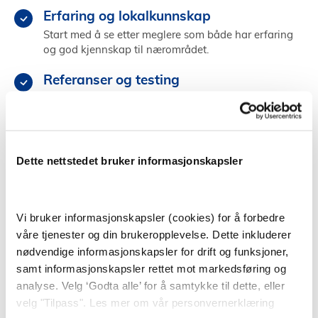
Erfaring og lokalkunnskap
Start med å se etter meglere som både har erfaring
og god kjennskap til nærområdet.
Referanser og testing
Sjekk meglerens referanser fra tidligere, og test
megleren ved å gå på andre visninger.
Kjemi og personlighet
Dette nettstedet bruker informasjonskapsler
Velg en megler som du kommuniserer godt med og
som får deg til å føle deg trygg og ivaretatt.
Vi bruker informasjonskapsler (cookies) for å forbedre
Finn megler i Siljan
våre tjenester og din brukeropplevelse. Dette inkluderer
nødvendige informasjonskapsler for drift og funksjoner,
samt informasjonskapsler rettet mot markedsføring og
analyse. Velg ‘Godta alle’ for å samtykke til dette, eller
Å selge bolig selv
velg "Tilpass". Les mer om vår personvernerklæring