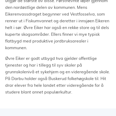
utgjør de største av disse. Førstnevnte løper gjennom
den nordøstlige delen av kommunen. Mens
Eikerenvassdraget begynner ved Vestfosselva, som
renner ut i Fiskumvannet og deretter i innsjøen Eikeren
helt i sør. Øvre Eiker har også en rekke store og til dels
kuperte skogsområder. Ellers finner vi mye typisk
flatbygd med produktive jordbruksarealer i
kommunen.
Øvre Eiker er godt utbygd hva gjelder offentlige
tjenester og har i tillegg til syv skoler på
grunnskolenivå et sykehjem og en videregående skole.
På Darbu holder også Buskerud folkehøgskole til. Hit
drar elever fra hele landet etter videregående for å
studere blant annet populærkultur.