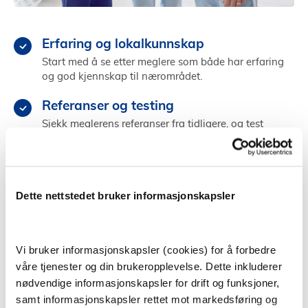
Erfaring og lokalkunnskap
Start med å se etter meglere som både har erfaring
og god kjennskap til nærområdet.
Referanser og testing
Sjekk meglerens referanser fra tidligere, og test
megleren ved å gå på andre visninger.
Kjemi og personlighet
Velg en megler som du kommuniserer godt med og
Dette nettstedet bruker informasjonskapsler
som får deg til å føle deg trygg og ivaretatt.
Finn megler i Øvre Eiker
Vi bruker informasjonskapsler (cookies) for å forbedre
våre tjenester og din brukeropplevelse. Dette inkluderer
nødvendige informasjonskapsler for drift og funksjoner,
samt informasjonskapsler rettet mot markedsføring og