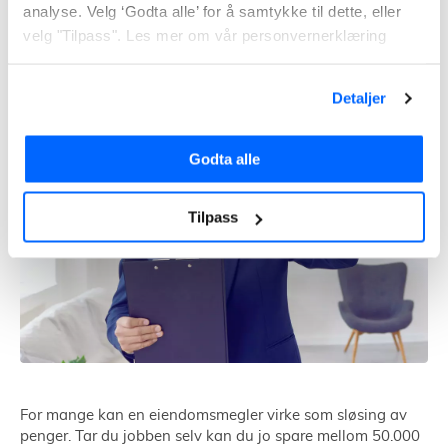
Å selge bolig selv
analyse. Velg ‘Godta alle’ for å samtykke til dette, eller
velg "Tilpass". Les mer om vår personvernerklæring
Detaljer
Godta alle
Tilpass
For mange kan en eiendomsmegler virke som sløsing av
penger. Tar du jobben selv kan du jo spare mellom 50.000