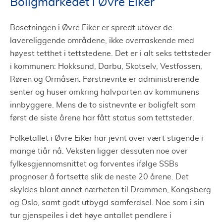
Boligmarkedet i Øvre Eiker
Bosetningen i Øvre Eiker er spredt utover de
lavereliggende områdene, ikke overraskende med
høyest tetthet i tettstedene. Det er i alt seks tettsteder
i kommunen: Hokksund, Darbu, Skotselv, Vestfossen,
Røren og Ormåsen. Førstnevnte er administrerende
senter og huser omkring halvparten av kommunens
innbyggere. Mens de to sistnevnte er boligfelt som
først de siste årene har fått status som tettsteder.
Folketallet i Øvre Eiker har jevnt over vært stigende i
mange tiår nå. Veksten ligger dessuten noe over
fylkesgjennomsnittet og forventes ifølge SSBs
prognoser å fortsette slik de neste 20 årene. Det
skyldes blant annet nærheten til Drammen, Kongsberg
og Oslo, samt godt utbygd samferdsel. Noe som i sin
tur gjenspeiles i det høye antallet pendlere i