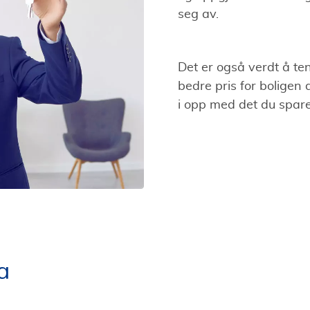
seg av.
Det er også verdt å te
bedre pris for boligen d
i opp med det du spar
a