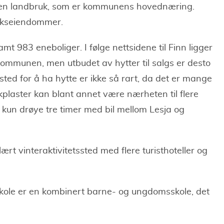
nnen landbruk, som er kommunens hovednæring.
ukseiendommer.
t 983 eneboliger. I følge nettsidene til Finn ligger
 kommunen, men utbudet av hytter til salgs er desto
sted for å ha hytte er ikke så rart, da det er mange
kkplaster kan blant annet være nærheten til flere
 kun drøye tre timer med bil mellom Lesja og
ært vinteraktivitetssted med flere turisthoteller og
ole er en kombinert barne- og ungdomsskole, det