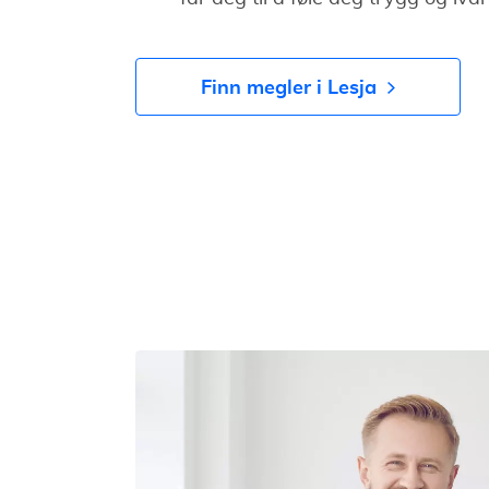
Finn megler i Lesja