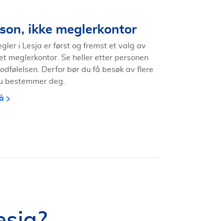
son, ikke meglerkontor
ler i Lesja er først og fremst et valg av
 et meglerkontor. Se heller etter personen
odfølelsen. Derfor bør du få besøk av flere
du bestemmer deg.
å
esja?