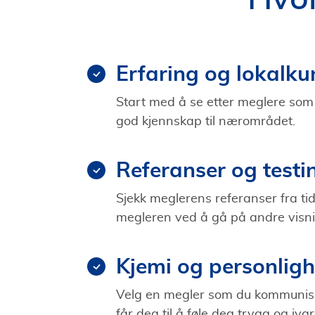
Erfaring og lokalk
Start med å se etter meglere som
god kjennskap til nærområdet.
Referanser og testi
Sjekk meglerens referanser fra tidl
megleren ved å gå på andre visni
Kjemi og personligh
Velg en megler som du kommunis
får deg til å føle deg trygg og ivar