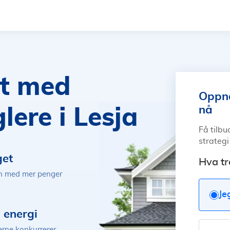
kt med
Oppnå
nå
ere i Lesja
Få tilbu
strategi
get
Hva tr
jen med mer penger
Je
 energi
erne konkurrerer