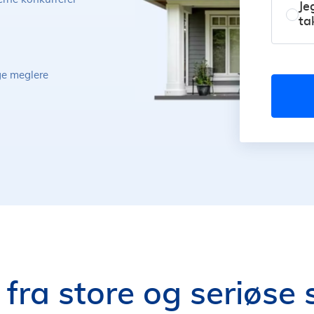
Je
ta
ige meglere
 fra store og seriøse