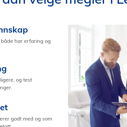
unnskap
 både har erfaring og
ng
igere, og test
nger.
et
erer godt med og som
etatt.