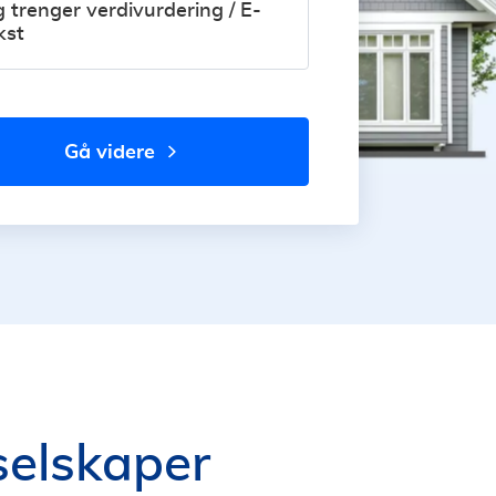
g trenger verdivurdering / E-
kst
gå videre
 selskaper