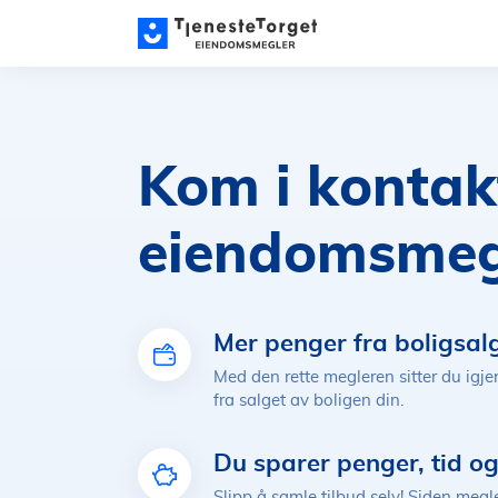
Kom i konta
eiendomsmegl
Mer penger fra boligsal
Med den rette megleren sitter du ig
fra salget av boligen din.
Du sparer penger, tid og
Slipp å samle tilbud selv! Siden megl