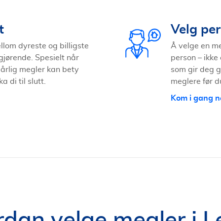
t
Velg per
llom dyreste og billigste
Å velge en meg
jørende. Spesielt når
person – ikke
dårlig megler kan bety
som gir deg g
di til slutt.
meglere før 
Kom i gang n
dan velge megler i L