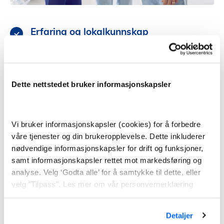
Erfaring og lokalkunnskap
Start med å se etter meglere som både har erfaring
og god kjennskap til nærområdet.
Referanser og testing
Dette nettstedet bruker informasjonskapsler
Sjekk meglerens referanser fra tidligere, og test
megleren ved å gå på andre visninger.
Kjemi og personlighet
Vi bruker informasjonskapsler (cookies) for å forbedre
Velg en megler som du kommuniserer godt med og
våre tjenester og din brukeropplevelse. Dette inkluderer
som får deg til å føle deg trygg og ivaretatt.
nødvendige informasjonskapsler for drift og funksjoner,
samt informasjonskapsler rettet mot markedsføring og
analyse. Velg ‘Godta alle’ for å samtykke til dette, eller
Finn megler i Indre Fosen
velg "Tilpass". Les mer om vår personvernerklæring
Detaljer