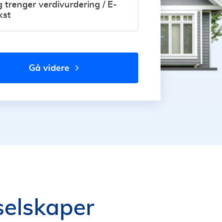
g trenger verdivurdering / E-
kst
gå videre
 selskaper