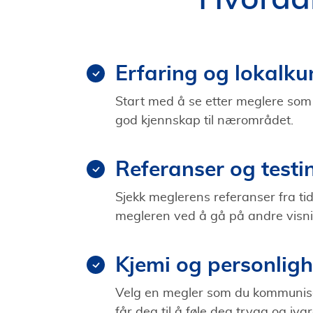
Erfaring og lokalk
Start med å se etter meglere som
god kjennskap til nærområdet.
Referanser og testi
Sjekk meglerens referanser fra tidl
megleren ved å gå på andre visni
Kjemi og personligh
Velg en megler som du kommunis
får deg til å føle deg trygg og ivar