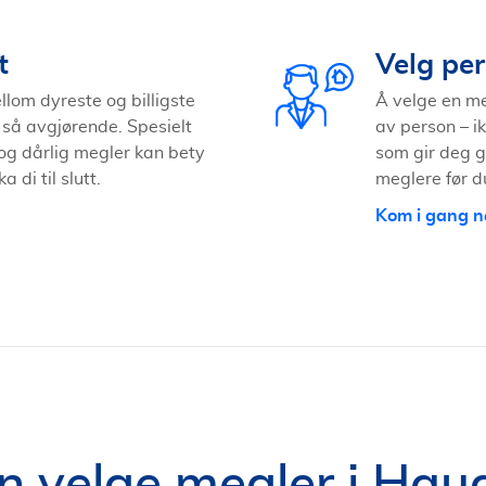
t
Velg per
llom dyreste og billigste
Å velge en me
så avgjørende. Spesielt
av person – i
 og dårlig megler kan bety
som gir deg g
di til slutt.
meglere før 
Kom i gang n
n velge megler i Hau