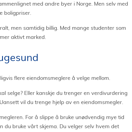
sammenlignet med andre byer i Norge. Men selv med
e boligpriser.
entralt, men samtidig billig. Med mange studenter som
en mer aktivt marked.
ugesund
rligvis flere eiendomsmeglere å velge mellom.
l selge? Eller kanskje du trenger en verdivurdering
 Uansett vil du trenge hjelp av en eiendomsmegler.
e megleren. For å slippe å bruke unødvendig mye tid
n du bruke vårt skjema. Du velger selv hvem det