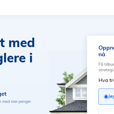
kt med
Oppnå
nå
ere i
Få tilbu
strategi
Hva tr
get
Je
jen med mer penger