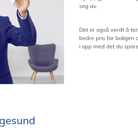
seg av.
Det er også verdt å te
bedre pris for boligen d
i opp med det du spar
ugesund