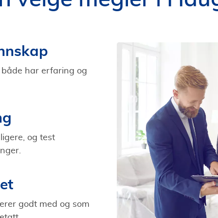
unnskap
 både har erfaring og
ng
igere, og test
nger.
et
erer godt med og som
etatt.