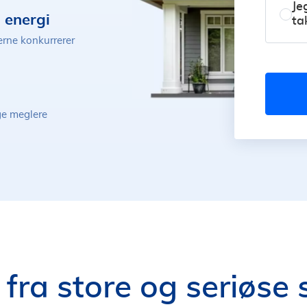
Je
 energi
ta
erne konkurrerer
ige meglere
 fra store og seriøse