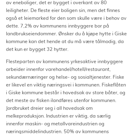
av eneboliger, det er bygget i overkant av 80
leiligheter. De fleste eier boligen sin, men det finnes
også et leiemarked for den som skulle være i behov av
dette. 7,2% av kommunens innbyggere bor på
landbrukseiendommer. Ønsker du å kjøpe hytte i Giske
kommune kan det hende at du må være tålmodig, da
det kun er bygget 32 hytter.
Flesteparten av kommunens yrkesaktive innbyggere
arbeider innenfor varehandel/hotell/restaurant,
sekundærnæringer og helse- og sosialtjenester. Fiske
er likevel en viktig næringsvei i kommunen. Fiskeflåten
i Giske kommune består i hovedsak av store båter, og
det meste av fisken ilandføres utenfor kommunen.
Jordbruket dreier seg i all hovedsak om
melkeproduksjon. Industrien er viktig, da særlig
innenfor maskin- og metallvareindustrien og
næringsmiddelindustrien. 50% av kommunens