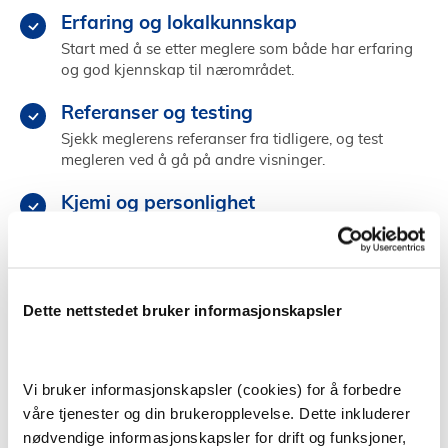
Erfaring og lokalkunnskap
Start med å se etter meglere som både har erfaring
og god kjennskap til nærområdet.
Referanser og testing
Sjekk meglerens referanser fra tidligere, og test
megleren ved å gå på andre visninger.
Kjemi og personlighet
Velg en megler som du kommuniserer godt med og
som får deg til å føle deg trygg og ivaretatt.
Dette nettstedet bruker informasjonskapsler
Finn megler i Giske
Vi bruker informasjonskapsler (cookies) for å forbedre
Å selge bolig selv
våre tjenester og din brukeropplevelse. Dette inkluderer
nødvendige informasjonskapsler for drift og funksjoner,