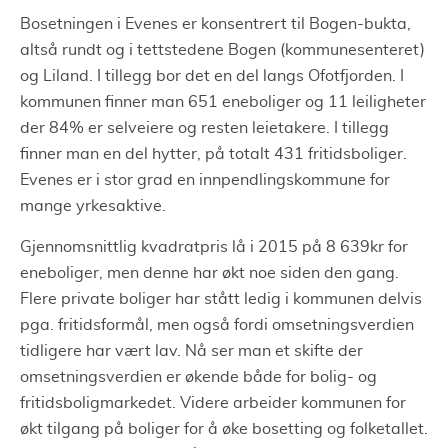
Bosetningen i Evenes er konsentrert til Bogen-bukta,
altså rundt og i tettstedene Bogen (kommunesenteret)
og Liland. I tillegg bor det en del langs Ofotfjorden. I
kommunen finner man 651 eneboliger og 11 leiligheter
der 84% er selveiere og resten leietakere. I tillegg
finner man en del hytter, på totalt 431 fritidsboliger.
Evenes er i stor grad en innpendlingskommune for
mange yrkesaktive.
Gjennomsnittlig kvadratpris lå i 2015 på 8 639kr for
eneboliger, men denne har økt noe siden den gang.
Flere private boliger har stått ledig i kommunen delvis
pga. fritidsformål, men også fordi omsetningsverdien
tidligere har vært lav. Nå ser man et skifte der
omsetningsverdien er økende både for bolig- og
fritidsboligmarkedet. Videre arbeider kommunen for
økt tilgang på boliger for å øke bosetting og folketallet.