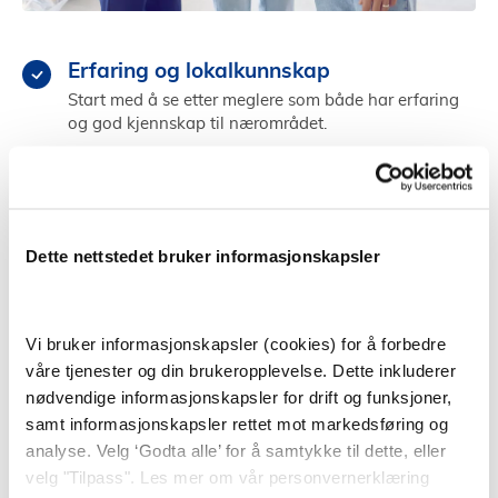
Erfaring og lokalkunnskap
Start med å se etter meglere som både har erfaring
og god kjennskap til nærområdet.
Referanser og testing
Sjekk meglerens referanser fra tidligere, og test
megleren ved å gå på andre visninger.
Dette nettstedet bruker informasjonskapsler
Kjemi og personlighet
Velg en megler som du kommuniserer godt med og
som får deg til å føle deg trygg og ivaretatt.
Vi bruker informasjonskapsler (cookies) for å forbedre
våre tjenester og din brukeropplevelse. Dette inkluderer
Finn megler i Evenes
nødvendige informasjonskapsler for drift og funksjoner,
samt informasjonskapsler rettet mot markedsføring og
analyse. Velg ‘Godta alle’ for å samtykke til dette, eller
velg "Tilpass". Les mer om vår personvernerklæring