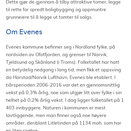
Dette gjør de gjennom å tilby attraktive tomer, legge
til rette for spredt boligbygging og oppmuntre
grunneiere til å legge ut tomter til salgs.
Om Evenes
Evenes kommune befinner seg i Nordland fylke, på
nordsiden av Ofotfjorden, og grenser til Narvik,
Tjeldsund og Skånland (i Troms). Folketallet har hatt
en betydelig nedgang i lang tid, men fikk et oppsving
da Harstad/Narvik Lufthavn, Evenes ble etablert. I
tiårsperioden 2006-2016 var det en gjennomsnittlig
vekst på 0,3% årlig, noe som utgjør litt over fylke i sin
helhet på 0,2% årlig vekst. I dag ligger folketallet på 1
403 innbyggere. Naturen i kommunen er mest
lavtliggende, men man finner også noe høyere
områder, deriblant Litletinden på 1134 moh. som har
en liten snøbre.