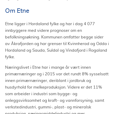
Om Etne
Etne ligger i Hordaland fylke og har i dag 4 077
innbyggere med videre prognoser om en
befolkningsøkning. Kommunen omfatter begge sider
av Åkrafjorden og har grenser til Kvinnherad og Odda i
Hordaland og Sauda, Suldal og Vindafjord i Rogaland
fylke.
Næringslivet i Etne har i mange år vært innen
primærnæringer og i 2015 var det rundt 8% sysselsatt
innen primærnæringer, deriblant i jordbruk og
husdyrhold for melkeproduksjon. Videre er det 11%
som arbeider i industri som bygge- og
anleggsvirksomhet og kraft- og vannforsyning, samt
verkstedindustri, gummi-, plast- og mineralsk
produksjon, næringsmiddelindustri og mer.