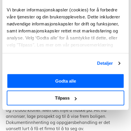
Vi bruker informasjonskapsler (cookies) for å forbedre
våre tjenester og din brukeropplevelse. Dette inkluderer
nødvendige informasjonskapsler for drift og funksjoner,
samt informasjonskapsler rettet mot markedsføring og
analyse. Velg ‘Godta alle’ for å samtykke til dette, eller
velg "Tilpass". Les mer om vår personvernerklæring
Detaljer
Godta alle
Tilpass
For mange kan en eiendomsmegler virke som sløsing av
penger. Tar du jobben selv kan du jo spare mellom 50.000
og 70.000 kroner. Men det mye å huske på. Alt fra
annonser, lage prospekt og til å vise frem boligen.
Dokumentinnhenting og oppgjørsbehandling er det
uansett lurt å få et firma til å ta seg av.