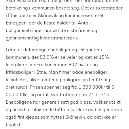
Skånevikfjorden og Etnefjorden. Her har rundt 4/5 av
befolkning i kommunen bosatt seg. Det er to tettsteder
i Etne, dette er Skånevik og kommunesenteret
Etnesjøen, der de fleste holder til. Antall
boligomsetninger har økt de siste årene og
gjennomsnittlig kvadratmeterpris.
I dag er det mange eneboliger og leiligheter i
kommunen, der 83,9% er selveier og det er 15%
leietakere. Videre finner man 802 hytter og
fritidsboliger i Etne. Man finner både eneboliger,
leiligheter, ulike tomter og boligprosjekter til salgs,
året rundt. Prisen spenner seg fra 1 390 000kr til 6
000 000kr, og antall kvadratmeter fra 71 til 310.
Eneboligene har generelt sett god plass, vakker utsikt
og noen har tilhørende båtplass. Flere av boligene kan
også fint kjøpes som hytte i Skånevik, da det ikke er
boplikt.