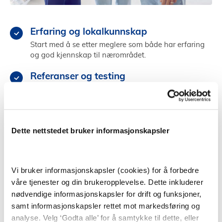
Erfaring og lokalkunnskap
Start med å se etter meglere som både har erfaring
og god kjennskap til nærområdet.
Referanser og testing
Sjekk meglerens referanser fra tidligere, og test
megleren ved å gå på andre visninger.
Kjemi og personlighet
Dette nettstedet bruker informasjonskapsler
Velg en megler som du kommuniserer godt med og
som får deg til å føle deg trygg og ivaretatt.
Vi bruker informasjonskapsler (cookies) for å forbedre
Finn megler i Brønnøy
våre tjenester og din brukeropplevelse. Dette inkluderer
nødvendige informasjonskapsler for drift og funksjoner,
samt informasjonskapsler rettet mot markedsføring og
analyse. Velg ‘Godta alle’ for å samtykke til dette, eller