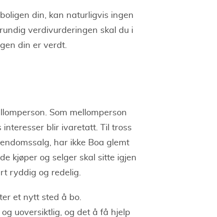
boligen din, kan naturligvis ingen
rundig verdivurderingen skal du i
igen din er verdt.
ellomperson. Som mellomperson
teresser blir ivaretatt. Til tross
eiendomssalg, har ikke Boa glemt
e kjøper og selger skal sitte igjen
t ryddig og redelig.
er et nytt sted å bo.
g uoversiktlig, og det å få hjelp