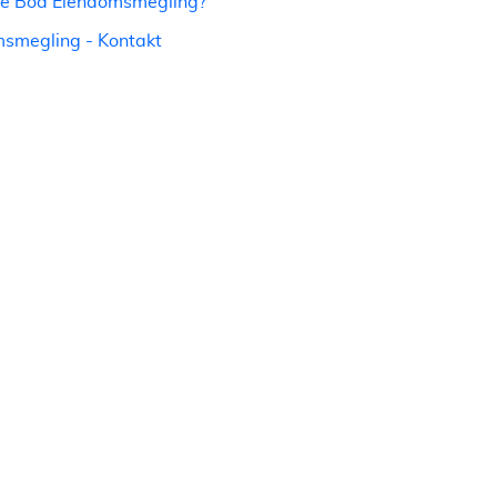
ge Boa Eiendomsmegling?
smegling - Kontakt