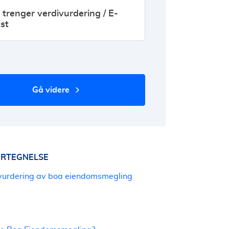
 trenger verdivurdering / E-
st
gå videre
RTEGNELSE
ivurdering av boa eiendomsmegling