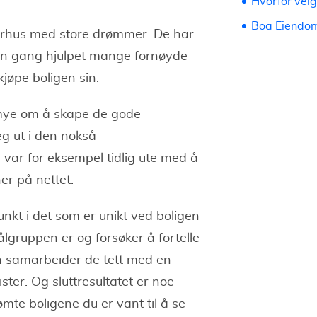
Hvorfor vel
Boa Eiendom
lerhus med store drømmer. De har
en gang hjulpet mange fornøyde
kjøpe boligen sin.
mye om å skape de gode
seg ut i den nokså
var for eksempel tidlig ute med å
er på nettet.
kt i det som er unikt ved boligen
ålgruppen er og forsøker å fortelle
en samarbeider de tett med en
ister. Og sluttresultatet er noe
te boligene du er vant til å se