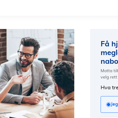
Få hj
megl
nabo
Motta ti
velg rett 
Hva tre
Jeg