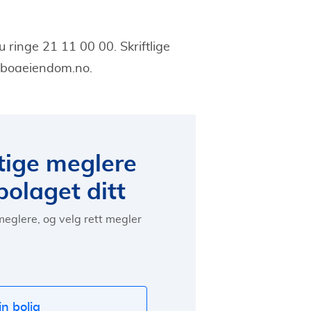
 ringe 21 11 00 00. Skriftlige
@boaeiendom.no
.
ktige meglere
olaget ditt
meglere, og velg rett megler
in bolig