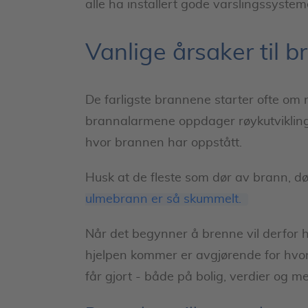
alle ha installert gode varslingssystem
Vanlige årsaker til b
De farligste brannene starter ofte o
brannalarmene oppdager røykutvikling 
hvor brannen har oppstått.
Husk at de fleste som dør av brann, d
ulmebrann er så skummelt.
Når det begynner å brenne vil derfor hv
hjelpen kommer er avgjørende for hvor
får gjort - både på bolig, verdier og m