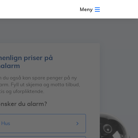
Meny
nlign priser på
nalarm
m du også kan spare penger på ny
rm. Fyll ut skjema og motta tilbud,
tis og uforpliktende.
nsker du alarm?
Hus