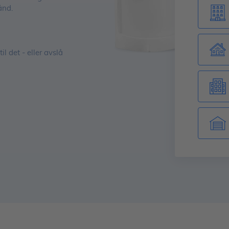
ånd.
il det - eller avslå