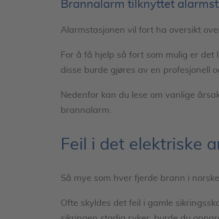
Brannalarm tilknyttet alarms
Alarmstasjonen vil fort ha oversikt over
For å få hjelp så fort som mulig er det 
disse burde gjøres av en profesjonell og
Nedenfor kan du lese om vanlige årsaker
brannalarm.
Feil i det elektriske 
Så mye som hver fjerde brann i norske 
Ofte skyldes det feil i gamle sikring
sikringen stadig ryker, burde du oppg