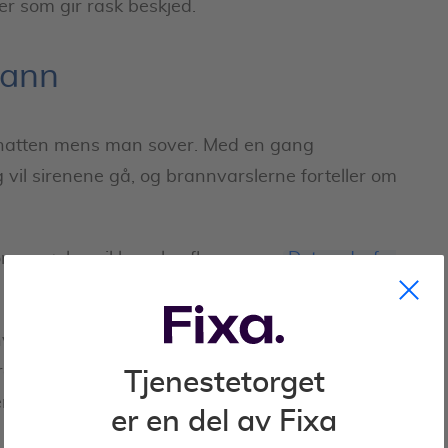
er som gir rask beskjed.
rann
m natten mens man sover. Med en gang
vil sirenene gå, og brannvarslerne forteller om
ør av røyken, ikke selve flammene.
Det er derfor
ert eneste sekund telle. Hvor lang tid det tar før
dan brannen utvikler seg, og hvor stor skade den
Tjenestetorget
ennesker.
er en del av Fixa