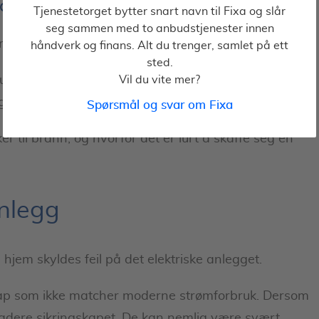
tasjon
Tjenestetorget bytter snart navn til Fixa og slår
seg sammen med to anbudstjenester innen
 hele situasjonen, og tilkalle nødetater og vekter.
håndverk og finans. Alt du trenger, samlet på ett
sted.
lurt å ha en brannalarm i flere rom. installasjonen av
Vil du vite mer?
 er som regel inkludert i prisen.
Spørsmål og svar om Fixa
 til brann, og hvorfor det er lurt å skaffe seg en
anlegg
hjem skyldes feil på det elektriske anlegget.
sskap som ikke matcher moderne strømforbruk. Dersom
radere sikringskapet. De kan nemlig være svært