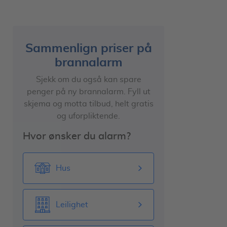
Sikkerhetstiltak du selv kan gjøre
Skaff deg en FG-godkjent brannalarm
Brannalarm tilkoblet alarmstasjon
Sammenlign priser på
brannalarm
Installasjon av brannalarm
Hvordan finne ditt brannalarmselskap
Sjekk om du også kan spare
penger på ny brannalarm. Fyll ut
Sjekk omtaler på alarmer
skjema og motta tilbud, helt gratis
Hva skal du velge?
og uforpliktende.
Sammenligne priser
Hvor ønsker du alarm?
Hus
Leilighet