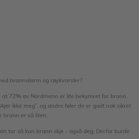
n med brannalarm og røykvarsler?
er at 72% av Nordmenn er lite bekymret for brann.
jer ikke meg”, og andre føler de er godt nok sikret
 brann er så liten.
n tar så kan brann skje - også deg. Derfor burde