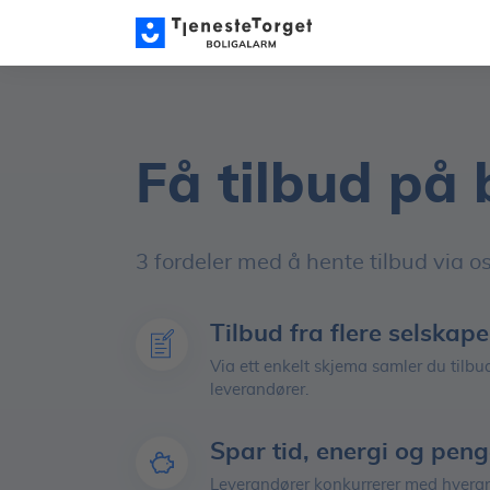
Få tilbud på
3 fordeler med å hente tilbud via os
Tilbud fra flere selskape
Via ett enkelt skjema samler du tilbud
leverandører.
Spar tid, energi og peng
Leverandører konkurrerer med hver