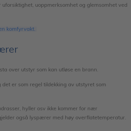
r er uforsiktighet, uoppmerksomhet og glemsomhet ved
 en komfyrvakt.
ærer
sta over utstyr som kan utløse en brann.
 det er som regel tildekking av utstyret som
adrasser, hyller osv ikke kommer for nær
gjelder også lyspærer med høy overflatetemperatur.