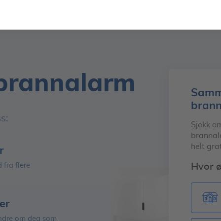
 brannalarm
Samme
bran
s:
Sjekk o
brannala
helt gra
r
 fra flere
Hvor ø
er
andre om deg som