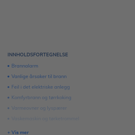
INNHOLDSFORTEGNELSE
Brannalarm
Vanlige årsaker til brann
Feil i det elektriske anlegg
Komfyrbrann og tørrkoking
Varmeovner og lyspærer
Vaskemaskin og tørketrommel
Risikofaktorer
Vis mer