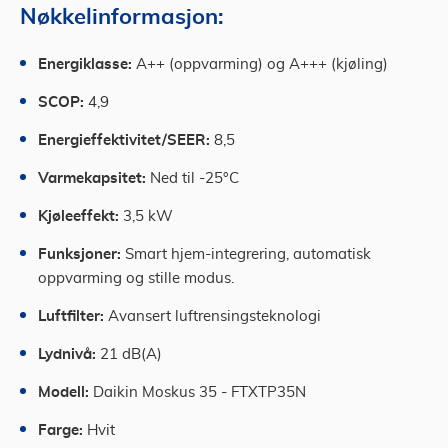
Nøkkelinformasjon:
Energiklasse:
A++ (oppvarming) og A+++ (kjøling)
SCOP:
4,9
Energieffektivitet/SEER:
8,5
Varmekapsitet:
Ned til -25°C
Kjøleeffekt:
3,5 kW
Funksjoner:
Smart hjem-integrering, automatisk
oppvarming og stille modus.
Luftfilter:
Avansert luftrensingsteknologi
Lydnivå:
21 dB(A)
Modell:
Daikin Moskus 35 - FTXTP35N
Farge:
Hvit