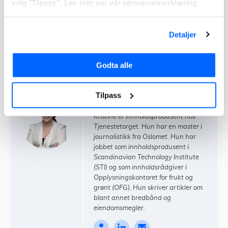
velg "Tilpass". Les mer om vår personvernerklæring
tips og råd til hvilken varmepumpe som passer
hos
deg
. Når du benytter Tjenestetorget vil du kunne
motta pristilbud fra flere forskjellige leverandører.
Detaljer
Det er helt gratis og uforpliktende å be om tilbud, altså
en vinn-vinn situasjon!
Godta alle
Tilpass
Kristine Margrethe Piñanez
Kristine er innholdsprodusent hos
Tjenestetorget. Hun har en master i
journalistikk fra Oslomet. Hun har
jobbet som innholdsprodusent i
Scandinavian Technology Institute
(STI) og som innholdsrådgiver i
Opplysningskontoret for frukt og
grønt (OFG). Hun skriver artikler om
blant annet bredbånd og
eiendomsmegler.