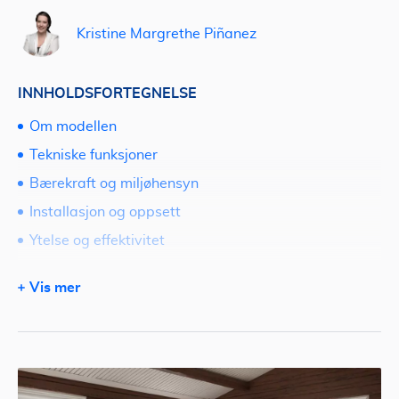
Kristine Margrethe Piñanez
INNHOLDSFORTEGNELSE
Om modellen
Tekniske funksjoner
Bærekraft og miljøhensyn
Installasjon og oppsett
Ytelse og effektivitet
Brukervennlighet
Vis mer
Vedlikehold og holdbarhet
Sammenligning med andre varmepumper
Fordeler og ulemper
Få et godt tilbud på varmepumper via