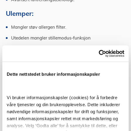
Ulemper:
Mangler støv allergen filter.
Utedelen mangler stillemodus-funksjon
Få et godt tilbud på varmepumper
via Tjenestetorget
Dette nettstedet bruker informasjonskapsler
Hvis du ønsker å kjøpe varmepumpen selv må du
likevel leie en F-gass sertifisert montør til å montere
varmepumpen din.
Vi bruker informasjonskapsler (cookies) for å forbedre
På Tjenestetorget finner du fagpersoner som kan
våre tjenester og din brukeropplevelse. Dette inkluderer
hjelpe deg med varmepumpe installasjonen. Har du
nødvendige informasjonskapsler for drift og funksjoner,
samt informasjonskapsler rettet mot markedsføring og
ikke bestemt deg for hvilken varmepumpe du ønsker,
analyse. Velg ‘Godta alle’ for å samtykke til dette, eller
kan du få hjelp til dette. Be om gratis befaring og få