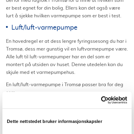
derfor med fagfolk i Tromsø for å finne ut hvilken som
er best egnet for din bolig. Ellers kan det også være
lurt å sjekke hvilken varmepumpe som er best i test.
Luft/luft-varmepumpe
En hovedregel er at dess lengre fyringssesong du har i
Tromsø, dess mer gunstig vil en luftvarmepumpe være.
Alle luft til luft-varmepumper har en del som er
montert på utsiden av huset. Denne utedelen kan du
skjule med et varmepumpehus.
En luft/luft-varmepumpe i Tromsø passer bra for deg
som:
Har bruk på over 15 000 kWh per år
Bor i et område med lang fyringssesong eller milde
Dette nettstedet bruker informasjonskapsler
vintre
Har en åpen planløsning slik at varmen lett fordeles til