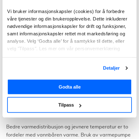
de rommene du ønsker å varme opp
Vi bruker informasjonskapsler (cookies) for å forbedre
Bor i en bolig der det ikke er aktuelt å bytte vinduer eller
våre tjenester og din brukeropplevelse. Dette inkluderer
etterisolere
nødvendige informasjonskapsler for drift og funksjoner,
samt informasjonskapsler rettet mot markedsføring og
Har andre alternative varmekilder til de kaldeste
analyse. Velg ‘Godta alle’ for å samtykke til dette, eller
periodene
velg "Tilpass". Les mer om vår personvernerklæring
Luft/vann-varmepumpe
Detaljer
En luft til vann-varmepumpe henter varmen fra ute-
eller avtrekksluft. Varmen blir deretter distribuert i
Godta alle
boligen via vannbåren gulvvarme eller radiatorer.
Varmen brukes som oftest til å oppvarme tappevann
Tilpass
og oppvarming av selve boligen via et vannbåret
system.
Bedre varmedistribusjon og jevnere temperatur er to
fordeler med vannbåren varme. Bruk av varmepumpe