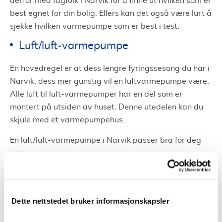
derfor med fagfolk i Narvik for å finne ut hvilken som er
best egnet for din bolig. Ellers kan det også være lurt å
sjekke hvilken varmepumpe som er best i test.
Luft/luft-varmepumpe
En hovedregel er at dess lengre fyringssesong du har i
Narvik, dess mer gunstig vil en luftvarmepumpe være.
Alle luft til luft-varmepumper har en del som er
montert på utsiden av huset. Denne utedelen kan du
skjule med et varmepumpehus.
En luft/luft-varmepumpe i Narvik passer bra for deg
som:
Har bruk på over 15 000 kWh per år
Bor i et område med lang fyringssesong eller milde
Dette nettstedet bruker informasjonskapsler
vintre
Har en åpen planløsning slik at varmen lett fordeles til