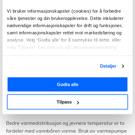
de rommene du ønsker å varme opp
Vi bruker informasjonskapsler (cookies) for å forbedre
Bor i en bolig der det ikke er aktuelt å bytte vinduer eller
våre tjenester og din brukeropplevelse. Dette inkluderer
etterisolere
nødvendige informasjonskapsler for drift og funksjoner,
samt informasjonskapsler rettet mot markedsføring og
Har andre alternative varmekilder til de kaldeste
analyse. Velg ‘Godta alle’ for å samtykke til dette, eller
periodene
velg "Tilpass". Les mer om vår personvernerklæring
Luft/vann-varmepumpe
Detaljer
En luft til vann-varmepumpe henter varmen fra ute-
eller avtrekksluft. Varmen blir deretter distribuert i
Godta alle
boligen via vannbåren gulvvarme eller radiatorer.
Varmen brukes som oftest til å oppvarme tappevann
Tilpass
og oppvarming av selve boligen via et vannbåret
system.
Bedre varmedistribusjon og jevnere temperatur er to
fordeler med vannbåren varme. Bruk av varmepumpe