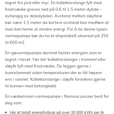
lagret fra jord eller myr. En kollektorslange fylt med
frostvæske graves ned på 0,6 til 1,5 meter dybde –
avhengig av deledybden. Avstand mellom sløyfene
bør være 1,5 meter da kortere avstand kan medføre at
man kan hente ut mindre energi. For å ha denne typen
varmepumpe bør du ha et disponibelt uteareal på 250
til 600 m2.
En sjøvarmepumpe derimot henter energien som er
lagret i havet. Her blir kollektorslanger i trommel eller
sløyfe fylt med frostvæske. De legges gjerne i
bunnslammet siden temperaturen der er litt høyere
enn i vannet. Kollektorslange i sløyfe forankres gjerne
til bunnen med betonglodd.
En væske/vann-varmepumpe i Namsos passer best for
deg som:
Har et totalt energiforbruk på over 30 000 kWh per år