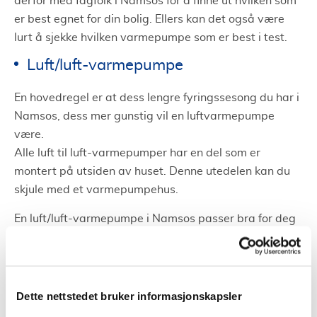
derfor med fagfolk i Namsos for å finne ut hvilken som
er best egnet for din bolig. Ellers kan det også være
lurt å sjekke hvilken varmepumpe som er best i test.
Luft/luft-varmepumpe
En hovedregel er at dess lengre fyringssesong du har i
Namsos, dess mer gunstig vil en luftvarmepumpe
være.
Alle luft til luft-varmepumper har en del som er
montert på utsiden av huset. Denne utedelen kan du
skjule med et varmepumpehus.
En luft/luft-varmepumpe i Namsos passer bra for deg
som:
Har bruk på over 15 000 kWh per år
Bor i et område med lang fyringssesong eller milde
Dette nettstedet bruker informasjonskapsler
vintre