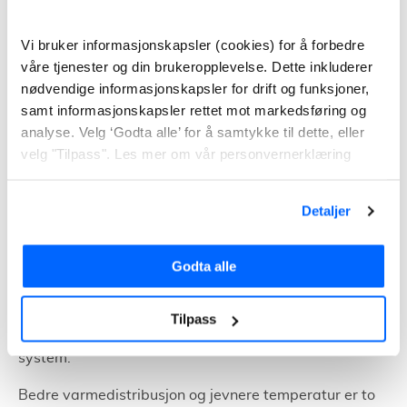
Har en åpen planløsning slik at varmen lett fordeles til
de rommene du ønsker å varme opp
Vi bruker informasjonskapsler (cookies) for å forbedre
våre tjenester og din brukeropplevelse. Dette inkluderer
Bor i en bolig der det ikke er aktuelt å bytte vinduer eller
nødvendige informasjonskapsler for drift og funksjoner,
etterisolere
samt informasjonskapsler rettet mot markedsføring og
analyse. Velg ‘Godta alle’ for å samtykke til dette, eller
Har andre alternative varmekilder til de kaldeste
velg "Tilpass". Les mer om vår personvernerklæring
periodene
Luft/vann-varmepumpe
Detaljer
En luft til vann-varmepumpe henter varmen fra ute-
eller avtrekksluft. Varmen blir deretter distribuert i
Godta alle
boligen via vannbåren gulvvarme eller radiatorer.
Varmen brukes som oftest til å oppvarme tappevann
Tilpass
og oppvarming av selve boligen via et vannbåret
system.
Bedre varmedistribusjon og jevnere temperatur er to