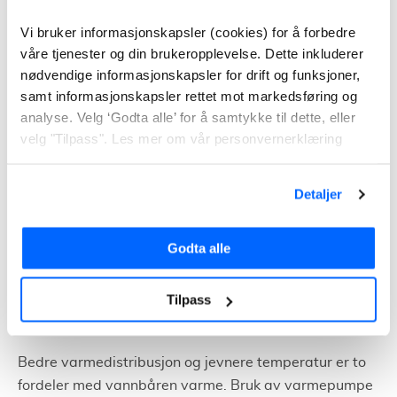
de rommene du ønsker å varme opp
Vi bruker informasjonskapsler (cookies) for å forbedre
Bor i en bolig der det ikke er aktuelt å bytte vinduer eller
våre tjenester og din brukeropplevelse. Dette inkluderer
etterisolere
nødvendige informasjonskapsler for drift og funksjoner,
samt informasjonskapsler rettet mot markedsføring og
Har andre alternative varmekilder til de kaldeste
analyse. Velg ‘Godta alle’ for å samtykke til dette, eller
periodene
velg "Tilpass". Les mer om vår personvernerklæring
Luft/vann-varmepumpe
Detaljer
En luft til vann-varmepumpe henter varmen fra ute-
eller avtrekksluft. Varmen blir deretter distribuert i
Godta alle
boligen via vannbåren gulvvarme eller radiatorer.
Varmen brukes som oftest til å oppvarme tappevann
Tilpass
og oppvarming av selve boligen via et vannbåret
system.
Bedre varmedistribusjon og jevnere temperatur er to
fordeler med vannbåren varme. Bruk av varmepumpe