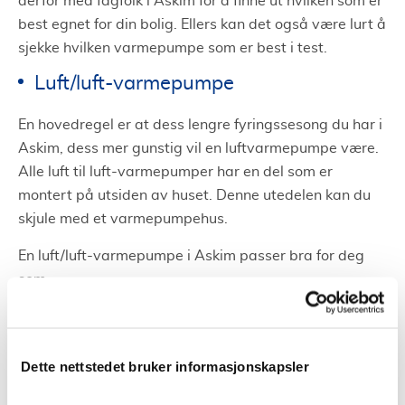
derfor med fagfolk i Askim for å finne ut hvilken som er
best egnet for din bolig. Ellers kan det også være lurt å
sjekke hvilken varmepumpe som er best i test.
Luft/luft-varmepumpe
En hovedregel er at dess lengre fyringssesong du har i
Askim, dess mer gunstig vil en luftvarmepumpe være.
Alle luft til luft-varmepumper har en del som er
montert på utsiden av huset. Denne utedelen kan du
skjule med et varmepumpehus.
En luft/luft-varmepumpe i Askim passer bra for deg
som:
Har bruk på over 15 000 kWh per år
Bor i et område med lang fyringssesong eller milde
Dette nettstedet bruker informasjonskapsler
vintre
Har en åpen planløsning slik at varmen lett fordeles til