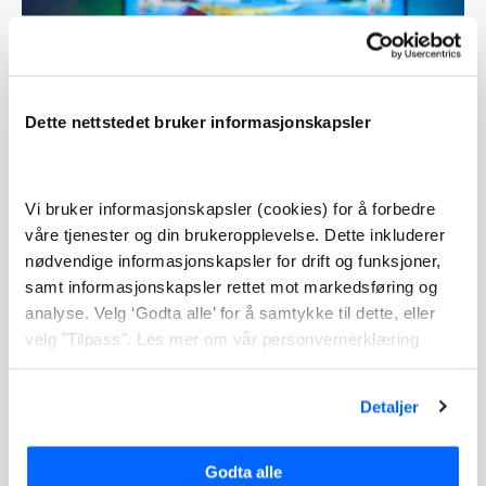
Dette nettstedet bruker informasjonskapsler
Vi bruker informasjonskapsler (cookies) for å forbedre
våre tjenester og din brukeropplevelse. Dette inkluderer
nødvendige informasjonskapsler for drift og funksjoner,
Få bedre hastighet og mer
samt informasjonskapsler rettet mot markedsføring og
muligheter med fiber eller trådløst
analyse. Velg ‘Godta alle’ for å samtykke til dette, eller
velg "Tilpass". Les mer om vår personvernerklæring
bredbånd
Internett leveres gjennom ulik teknologi. Det er
Detaljer
teknologien du velger som har innvirkning på
prestasjonen av internettopplevelsen. Primært kan du
Godta alle
velge mellom 3 typer bredbånd til hjemmet: Fiber,