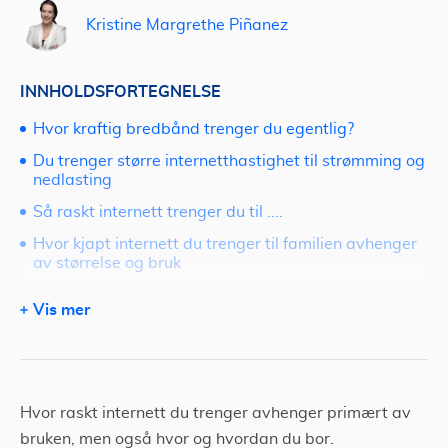
Kristine Margrethe Piñanez
INNHOLDSFORTEGNELSE
Hvor kraftig bredbånd trenger du egentlig?
Du trenger større internetthastighet til strømming og
nedlasting
Så raskt internett trenger du til ....
Hvor kjapt internett du trenger til familien avhenger
av størrelse og bruk
Få bedre hastighet og mer muligheter med fiber eller
Vis mer
trådløst bredbånd
Bør du velge fiber, trådløst- eller mobilt bredbånd?
Ikke betal mer enn nødvendig for bredbåndet
Hvor raskt internett du trenger avhenger primært av
bruken, men også hvor og hvordan du bor.