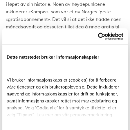
i løpet av sin historie. Noen av høydepunktene
inkluderer
«
Kompis
»
, som var et av Norges første
«
gratisabonnement
»
. Det vil si at det ikke hadde noen
månedsavgift og dessuten tillot deg å ringe gratis til
andre kunder.
Etter hvert som mobilbruken ble mer dataintensiv,
begynte de å tilby fri tale, SMS og MMS og fokuserte i
Dette nettstedet bruker informasjonskapsler
større grad på datatrafikk. Når det gjelder dekning,
hadde de til å begynne med ikke eget nett. Da de fikk
det, kunne de imidlertid begynne å utfordre Telenor og
Vi bruker informasjonskapsler (cookies) for å forbedre
Telia for alvor.
våre tjenester og din brukeropplevelse. Dette inkluderer
nødvendige informasjonskapsler for drift og funksjoner,
I et intervju med nettstedet Tek.no uttalte sjefen i Post-
samt informasjonskapsler rettet mot markedsføring og
og teletilsynet at norske mobilkunder kan ha spart
analyse. Velg ‘Godta alle’ for å samtykke til dette, eller
omkring to milliarder kroner på grunn av Tele2s
velg "Tilpass". Les mer om vår personvernerklæring
prispressing.