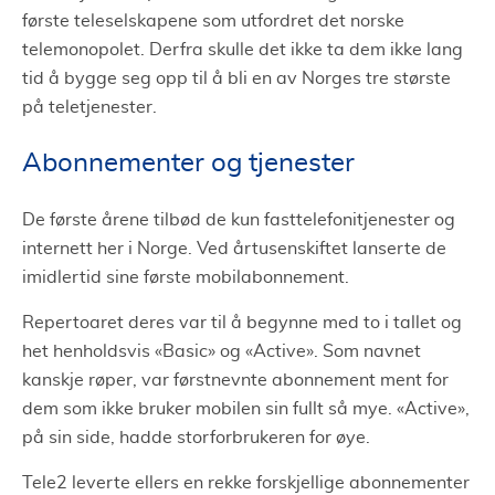
første teleselskapene som utfordret det norske
telemonopolet. Derfra skulle det ikke ta dem ikke lang
tid å bygge seg opp til å bli en av Norges tre største
på teletjenester.
Abonnementer og tjenester
De første årene tilbød de kun fasttelefonitjenester og
internett her i Norge. Ved årtusenskiftet lanserte de
imidlertid sine første mobilabonnement.
Repertoaret deres var til å begynne med to i tallet og
het henholdsvis
«
Basic
»
og
«
Active
»
. Som navnet
kanskje røper, var førstnevnte abonnement ment for
dem som ikke bruker mobilen sin fullt så mye.
«
Active
»
,
på sin side, hadde storforbrukeren for øye.
Tele2 leverte ellers en rekke forskjellige abonnementer