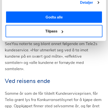
Kundeservice
Detaljer
Analysebyrået SeeYou delte i 2015 ut
Godta alle
Kundeserviceprisen til Tele2. Prisen ble delt ut på Call
Center-dagene arrangert av kompetansesenteret
Tilpass
Confex.
SeeYou noterte seg blant annet følgende om Tele2s
kundeservice.
«
Har utmerket seg ved å ta imot
kundene på en svært god måte
»
,
«
effektive
samtaler
»
og
«
alle kundene er fornøyde med
samtalen
»
.
Ved reisens ende
Samme år som de får tildelt Kundeserviceprisen, får
Telia grønt lys fra Konkurransetilsynet for å kjøpe dem
opp. Oppkjøpet finner sted selvsamme år, og før året