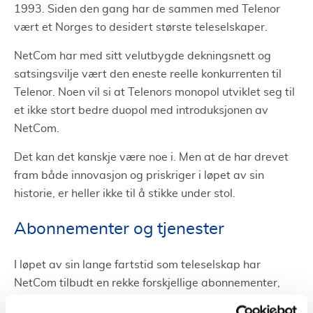
1993. Siden den gang har de sammen med Telenor
vært et Norges to desidert største teleselskaper.
NetCom har med sitt velutbygde dekningsnett og
satsingsvilje vært den eneste reelle konkurrenten til
Telenor. Noen vil si at Telenors monopol utviklet seg til
et ikke stort bedre duopol med introduksjonen av
NetCom.
Det kan det kanskje være noe i. Men at de har drevet
fram både innovasjon og priskriger i løpet av sin
historie, er heller ikke til å stikke under stol.
Abonnementer og tjenester
I løpet av sin lange fartstid som teleselskap har
NetCom tilbudt en rekke forskjellige abonnementer,
apper, priser og tjenester. Noen har vært tilnærmet