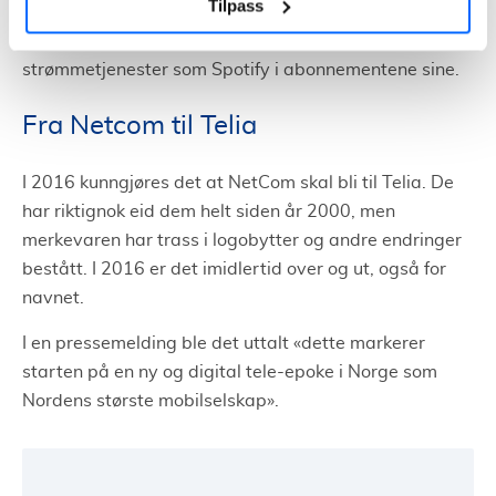
Tilpass
benytte seg av det, men først ute var de åkkesom. En
annen ting de var tidlig ute med, er å inkludere
strømmetjenester som Spotify i abonnementene sine.
Fra Netcom til Telia
I 2016 kunngjøres det at NetCom skal bli til Telia. De
har riktignok eid dem helt siden år 2000, men
merkevaren har trass i logobytter og andre endringer
bestått. I 2016 er det imidlertid over og ut, også for
navnet.
I en pressemelding ble det uttalt
«
dette markerer
starten på en ny og digital tele-epoke i Norge som
Nordens største mobilselskap
»
.