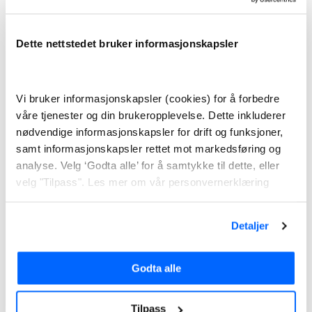
Alle avtalene er inkludert el-sertifikater og
Dette nettstedet bruker informasjonskapsler
merverdiavgift.
Du må betale nettleie i tillegg til strømavtalen din.
Strømnettet i området leveres også av Vokks, og du
Vi bruker informasjonskapsler (cookies) for å forbedre
får kraft og nettleie på samme faktura.
våre tjenester og din brukeropplevelse. Dette inkluderer
nødvendige informasjonskapsler for drift og funksjoner,
Pris på nettleien fastsettes av myndighetene og
samt informasjonskapsler rettet mot markedsføring og
består av et fastbeløp og et energiledd.
analyse. Velg ‘Godta alle’ for å samtykke til dette, eller
velg "Tilpass". Les mer om vår personvernerklæring
Informasjon og kundeservice
Detaljer
Du finner mer informasjon om Vokks på deres
hjemmeside.
Godta alle
Du kan også ta kontakt med de på telefon 61 11 27 99
eller ved å sende en epost til
kraft@vokks.no
.
Tilpass