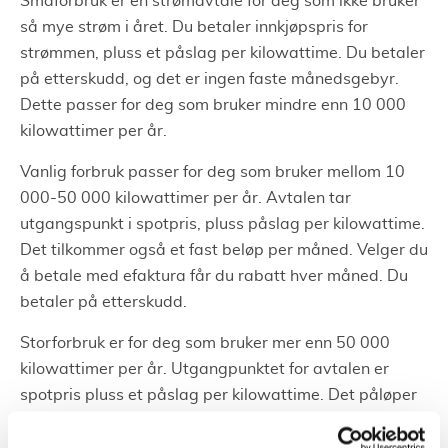
Småforbruk er en strømavtale for deg som ikke bruker
så mye strøm i året. Du betaler innkjøpspris for
strømmen, pluss et påslag per kilowattime. Du betaler
på etterskudd, og det er ingen faste månedsgebyr.
Dette passer for deg som bruker mindre enn 10 000
kilowattimer per år.
Vanlig forbruk passer for deg som bruker mellom 10
000-50 000 kilowattimer per år. Avtalen tar
utgangspunkt i spotpris, pluss påslag per kilowattime.
Det tilkommer også et fast beløp per måned. Velger du
å betale med efaktura får du rabatt hver måned. Du
betaler på etterskudd.
Storforbruk er for deg som bruker mer enn 50 000
kilowattimer per år. Utgangpunktet for avtalen er
spotpris pluss et påslag per kilowattime. Det påløper
et fastbeløp per måned, som er noe høyere enn for
avtalen Vanlig forbruk. Du betaler etterskuddsvis.