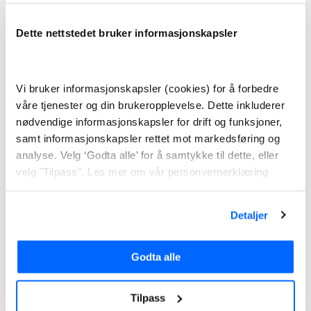
Telefon:35 07 04 06
Besøksadresse:3895 Edland
Dette nettstedet bruker informasjonskapsler
Postadresse:3895 Edland
Vi bruker informasjonskapsler (cookies) for å forbedre
Selskapet har ingen hjemmeside.
våre tjenester og din brukeropplevelse. Dette inkluderer
nødvendige informasjonskapsler for drift og funksjoner,
samt informasjonskapsler rettet mot markedsføring og
Dette tar ikke mer enn
analyse. Velg ‘Godta alle’ for å samtykke til dette, eller
velg "Tilpass". Les mer om vår personvernerklæring
2 minutter av din tid
Detaljer
La flere strømselskaper konkurrere om å gi deg den
beste strømavtalen.
Godta alle
Privat
Bedrift
Tilpass