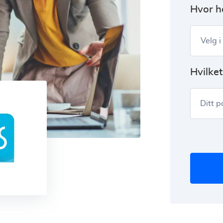
Hvor h
Velg i
Hvilke
Ditt 