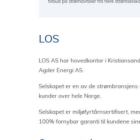
tilbud på strømavtaler fra flere strømselsk
LOS
LOS AS har hovedkontor i Kristiansand,
Agder Energi AS.
Selskapet er en av de strømbransjens st
kunder over hele Norge.
Selskapet er miljøfyrtårnsertifisert, m
100% fornybar garanti til kundene sin