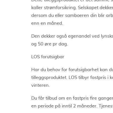
Dette tilleggsproduktet er det samme
kaller strømforsikring. Selskapet dekk
dersom du eller samboeren din blir arb
enn en måned.
Den dekker også egenandel ved lynskad
og 50 øre pr dag.
LOS forutsigbar
Har du behov for forutsigbarhet kan d
tilleggsproduktet. LOS tilbyr fastpris 
vinteren.
Du får tilbud om en fastpris fire ganger
en periode på inntil 2 måneder. Tjene