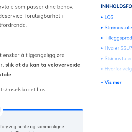
INNHOLDSFO
avtale som passer dine behov,
deservice, forutsigbarhet i
LOS
tfordrende.
Strømavtale
Tilleggspro
Hva er SSU?
t ønsker å tilgjengeliggjøre
Stømavtaler t
slik at du kan ta veloverveide
er,
Hvorfor vel
vtale
.
LOS - Kunde
Vis mer
strømselskapet Los.
u forøvrig hente og sammenligne