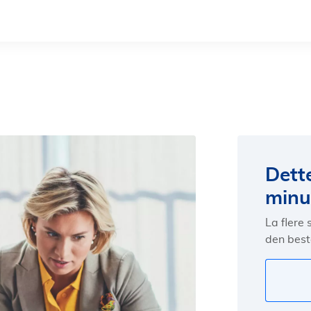
Dett
minut
La flere
den best