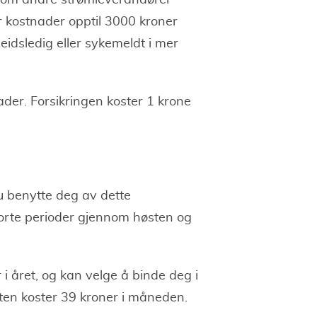
 som andre strømleverandører
er kostnader opptil 3000 kroner
eidsledig eller sykemeldt i mer
er. Forsikringen koster 1 krone
u benytte deg av dette
i korte perioder gjennom høsten og
 i året, og kan velge å binde deg i
sten koster 39 kroner i måneden.