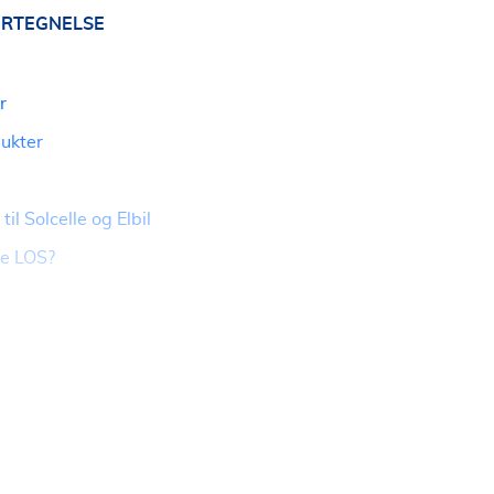
RTEGNELSE
r
dukter
il Solcelle og Elbil
ge LOS?
service og Kontakt