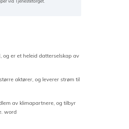
aper via Tjenestetorget.
 og er et heleid datterselskap av
ørre aktører, og leverer strøm til
edlem av klimapartnere, og tilbyr
e. word