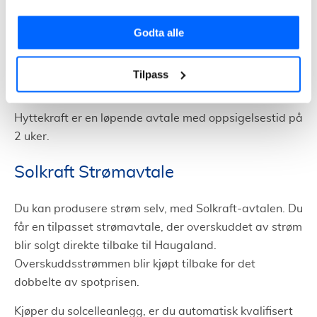
Haugaland tilbyr Hyttekraft til hytteeiere. For å kunne
Godta alle
bestille Hyttekraft må du være kunde hos Haugaland
Kraft på din primærbolig. Du betaler innkjøpspris på
strømmen og lovpålagte el-sertifikater, i tillegg til en
Tilpass
fast pris i måneden.
Hyttekraft er en løpende avtale med oppsigelsestid på
2 uker.
Solkraft Strømavtale
Du kan produsere strøm selv, med Solkraft-avtalen. Du
får en tilpasset strømavtale, der overskuddet av strøm
blir solgt direkte tilbake til Haugaland.
Overskuddsstrømmen blir kjøpt tilbake for det
dobbelte av spotprisen.
Kjøper du solcelleanlegg, er du automatisk kvalifisert