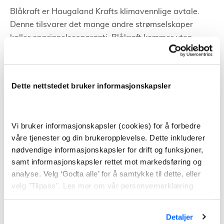
Blåkraft er Haugaland Krafts klimavennlige avtale.
Denne tilsvarer det mange andre strømselskaper
kaller opprinnelsesgaranti. Blåkraft kommer uten
ekstra kostnad og garanterer at kraften du bruker er
fra 100% fornybare kilder.
Dette nettstedet bruker informasjonskapsler
Variabel lavpris
i likhet med Variabel kraftpris får du med denne
avtalen en mindre risiko for store prissvingninger.
Vi bruker informasjonskapsler (cookies) for å forbedre
våre tjenester og din brukeropplevelse. Dette inkluderer
Forskjellen er at denne avtalen er noe billigere,
nødvendige informasjonskapsler for drift og funksjoner,
ettersom den forutsetter avtalegiro og eFaktura.
samt informasjonskapsler rettet mot markedsføring og
Du får etterskuddsvis fakturering og betaler samme
analyse. Velg ‘Godta alle’ for å samtykke til dette, eller
fast månedsbeløp og påslag som de andre avtalene.
velg "Tilpass". Les mer om vår personvernerklæring
Strøm til Hytta
Detaljer