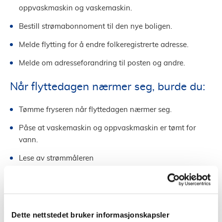
oppvaskmaskin og vaskemaskin.
Bestill strømabonnoment til den nye boligen.
Melde flytting for å endre folkeregistrerte adresse.
Melde om adresseforandring til posten og andre.
Når flyttedagen nærmer seg, burde du:
Tømme fryseren når flyttedagen nærmer seg.
Påse at vaskemaskin og oppvaskmaskin er tømt for
vann.
Lese av strømmåleren
Gi nøklene videre til de som skal flytte inn i boligen.
Når du har fått huket av dette er du godt forberedt på
flytteprosessen til et nytt hjem!
Dette nettstedet bruker informasjonskapsler