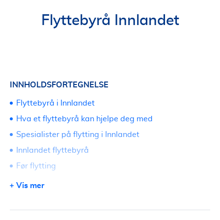
Flyttebyrå Innlandet
INNHOLDSFORTEGNELSE
Flyttebyrå i Innlandet
Hva et flyttebyrå kan hjelpe deg med
Spesialister på flytting i Innlandet
Innlandet flyttebyrå
Før flytting
Hva skal være med i flyttelasset?
Vis mer
Hvordan pakke ned flyttelasset?
Flyttevask og andre flyttetjenester i Innlandet