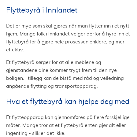
Lagring av innbo
Flyttebyrå i Innlandet
Pris på flyttebyråer i innlandet
Få gratis og uforpliktende tilbud
Det er mye som skal gjøres når man flytter inn i et nytt
hjem. Mange folk i Innlandet velger derfor å hyre inn et
flyttebyrå for å gjøre hele prosessen enklere, og mer
effektiv.
Et flyttebyrå sørger for at alle møblene og
gjenstandene dine kommer trygt frem til den nye
boligen. I tillegg kan de bistå med råd og veiledning
angående flytting og transportoppdrag.
Hva et flyttebyrå kan hjelpe deg med
Et flytteoppdrag kan gjennomføres på flere forskjellige
måter. Mange tror at et flyttebyrå enten gjør alt eller
ingenting - slik er det ikke.