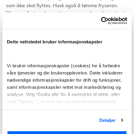
som ikke skal flyttes. Husk også å tømme fryseren.
Påse også at vaskemaskin og oppvaskmaskin er tømt
for vann. I tillegg til å merke flyttelass for hvor det skal
plasseres etter flytting. Sørg også for at det er plass til
flyttebilen ute – både på gammel og ny adresse. Når
Dette nettstedet bruker informasjonskapsler
du har forlatt den gamle boligen kan du lese av
strømmåleren og gi nøklene videre til de som skal
flytte inn i boligen.
Vi bruker informasjonskapsler (cookies) for å forbedre
våre tjenester og din brukeropplevelse. Dette inkluderer
Pakking og utpakking
nødvendige informasjonskapsler for drift og funksjoner,
samt informasjonskapsler rettet mot markedsføring og
Feil ved pakking og emballasje kan forsinke og
analyse. Velg ‘Godta alle’ for å samtykke til dette, eller
vanskeliggjøre hele flytteprosessen. Dette kan
velg "Tilpass". Les mer om vår personvernerklæring
resultere i at flyttingen blir mye dyrere. Derfor er det
viktig å pakke riktig og være godt forberedt.
Detaljer
For å være godt forberedt, er det en fordel å begynne