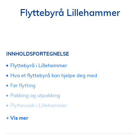
Flyttebyrå Lillehammer
INNHOLDSFORTEGNELSE
Flyttebyrå i Lillehammer
Hva et flyttebyrå kan hjelpe deg med
Før flytting
Pakking og utpakking
Flyttevask i Lillehammer
Bortkjøring og rydding ved flytting
Vis mer
Lagring av innbo
Priser på flyttebyrå i Lillehammer