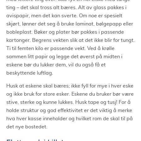
ting – det skal tross alt bæres. Alt av glass pakkes i
avispapir, men det kan sverte. Om noe er spesielt
skjørt, lønner det seg å bruke laminat, bølgepapp eller
bobleplast. Bøker og plater bør pakkes i passende
kartonger. Begrens vekten slik at det ikke blir for tungt.
Ti til femten kilo er passende vekt. Ved å krølle
sammen litt papir og legge det øverst på midten i
eskene bør du lukker dem, vil du også få et
beskyttende luftlag.
Husk at eskene skal bæres; ikke fyll for mye i hver eske
og ikke bruk for store esker. Eskene du bruker bør være
stive, sterke og kunne lukkes. Husk tape og tusj! For å
holde struktur og god effektivitet er det viktig å merke
hva hver kasse inneholder og hvilket rom de skal til på
det nye bostedet.