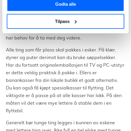
pakkingen i god tid. Gjerne to til tre uker før flyttedato.
Godta alle
Ved å gjøre dette vil hele flyttingen foregå på en god
og planlagt måte. Et godt tips er å pakke ett og ett
Tilpass
rom om gangen og hele tiden vurdere hva du pakker.
Bruk gjerne sjansen til å kaste eller gi bort ting du ikke
har behov for å ta med deg videre.
Alle ting som får plass skal pakkes i esker. På klær,
dyner og puter derimot kan du bruke søppelsekker.
Har du fortsatt originalemballasjen til TV og PC-utstyr
er dette veldig praktisk å pakke i. Ellers er
banankasser fra din lokale butikk et godt alternativ.
Du kan også få kjøpt spesialkasser til flytting. Det
viktigste er å passe på at alle kasser har lokk. På den
måten vil det være mye lettere å stable dem i en
flyttebil.
Generelt bør tunge ting legges i bunnen av eskene
med lettere ting over. Ikke fyll en hel elske med tunge