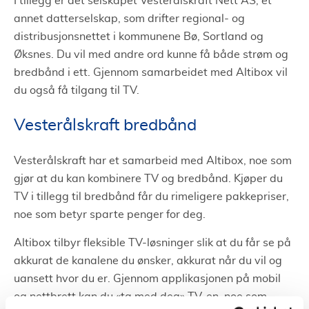
I tillegg er det selskapet Vesterålskraft Nett AS, et
annet datterselskap, som drifter regional- og
distribusjonsnettet i kommunene Bø, Sortland og
Øksnes. Du vil med andre ord kunne få både strøm og
bredbånd i ett. Gjennom samarbeidet med Altibox vil
du også få tilgang til TV.
Vesterålskraft bredbånd
Vesterålskraft har et samarbeid med Altibox, noe som
gjør at du kan kombinere TV og bredbånd. Kjøper du
TV i tillegg til bredbånd får du rimeligere pakkepriser,
noe som betyr sparte penger for deg.
Altibox tilbyr fleksible TV-løsninger slik at du får se på
akkurat de kanalene du ønsker, akkurat når du vil og
uansett hvor du er. Gjennom applikasjonen på mobil
og nettbrett kan du «ta med deg» TV-en, noe som