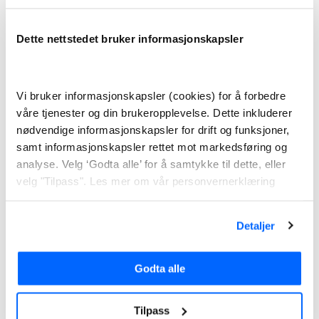
Hvis du allerede har ditt mobilabonnement hos Telia er
det lettvint å velge mobilt bredbånd fra de også. Da
Dette nettstedet bruker informasjonskapsler
har du kun én leverandør å forholde deg til.
Kontakt og kundeservice
Vi bruker informasjonskapsler (cookies) for å forbedre
våre tjenester og din brukeropplevelse. Dette inkluderer
Hvis det er noe du lurer på kan du kontakte Telia sin
nødvendige informasjonskapsler for drift og funksjoner,
kundeservice. Det kan du gjøre ved å ringe til
samt informasjonskapsler rettet mot markedsføring og
telefonnummer +47 924 05 050.
analyse. Velg ‘Godta alle’ for å samtykke til dette, eller
velg "Tilpass". Les mer om vår personvernerklæring
Eventuelt kan man bruke kontaktskjemaet som finnes
under «kontakt oss» på selskapets hjemmeside. Da
skriver du inn din egen e-post, nummer og navn samt
Detaljer
din beskjed. Så vil du få svar via e-post innen noen få
virkedager.
Godta alle
Chat
Tilpass