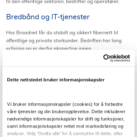
til den offentlige sektoren, bedrifter og operatører.
Bredbånd og IT-tjenester
Hos Broadnet får du stabilt og sikkert fibernett til
offentlige og private storkunder. Bedriften har lang
erfaring og er derfor ekspertise innen
bredbåndstjenester.
Du kan med andre ord være sikker på at de kan levere
tjenester innen bredbånd og IT av god kvalitet. Her
Dette nettstedet bruker informasjonskapsler
kan du være sikker på at selv din virksomhet med
store krav til kapasitet, kvalitet og sikkerhet blir
fornøyd.
Vi bruker informasjonskapsler (cookies) for å forbedre
våre tjenester og din brukeropplevelse. Dette inkluderer
Ved siden av bredbånd tilbys en rekke andre tjenester
nødvendige informasjonskapsler for drift og funksjoner,
som gir en god helhetlig tjeneste for din bedrift. Du kan
samt informasjonskapsler rettet mot markedsføring og
få Ethernet, IPVPN (privat kundenett) Colacation i
analyse. Velg ‘Godta alle’ for å samtykke til dette, eller