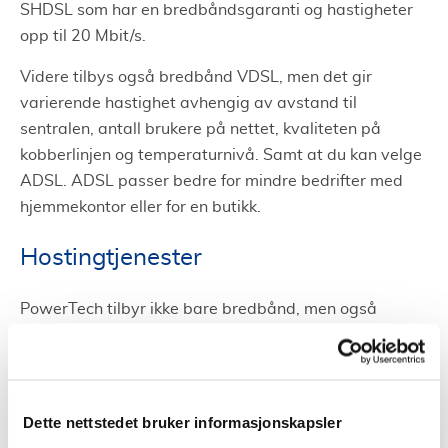
SHDSL som har en bredbåndsgaranti og hastigheter
opp til 20 Mbit/s.
Videre tilbys også bredbånd VDSL, men det gir
varierende hastighet avhengig av avstand til
sentralen, antall brukere på nettet, kvaliteten på
kobberlinjen og temperaturnivå. Samt at du kan velge
ADSL. ADSL passer bedre for mindre bedrifter med
hjemmekontor eller for en butikk.
Hostingtjenester
PowerTech tilbyr ikke bare bredbånd, men også
hostingtjenester med enten enkle webhotell eller til
hosting av hele serverrack. Din bedrift kan få
Colocation og Webhotell avhengig av hva som passer
dere best. Her vil du også overvåking og drift døgnet
Dette nettstedet bruker informasjonskapsler
rundt.