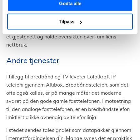
Godta alle
Google WiFi er en annen løsning som Altibox nå tilbyr.
Google WiFi er et såkalt “smart-WiFi-system”, som
ikke bare gir det deg godt signal der hvor du aller
Tilpass
mest behøver det. Men også muligheten til å sette opp
et gjestenett og holde oversikten over familiens
nettbruk.
Andre tjenester
I tillegg til bredbånd og TV leverer Lofotkraft IP-
telefoni gjennom Altibox. Bredbåndstelefon, som det
ofte også kalles, er på mange måter det moderne
svaret på den gode gamle fasttelefonen. I motsetning
til den analoge fasttelefonen, er en bredbåndstelefon
imidlertid ikke avhengig av telefonlinja.
I stedet sendes talesignalet som datapakker gjennom
internettforbindelsen din. Mange synes det er praktisk