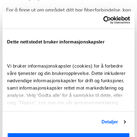
For å finne ut om området ditt har fiberforbindelse, kan
du sjekke dekningskartet på Lofotkrafts nettsider. Her
opplyses det også om dekningsfelt som er under
utbygging eller i planleggingsfasen. Hvis det ikke viser
Dette nettstedet bruker informasjonskapsler
seg å være fiberdekning i området du bor i, kan du
melde interesse på Lofotkrafts hjemmesider.
Tilleggstjenester
Vi bruker informasjonskapsler (cookies) for å forbedre
våre tjenester og din brukeropplevelse. Dette inkluderer
nødvendige informasjonskapsler for drift og funksjoner,
En evig utfordring i store husstander med mange rom
samt informasjonskapsler rettet mot markedsføring og
og flere etasjer er dårlig signal på det trådløse
analyse. Velg ‘Godta alle’ for å samtykke til dette, eller
nettverket. Altibox’ løsning på dette problemet kalles
velg "Tilpass". Les mer om vår personvernerklæring
“Altibox WiFi Pluss”. Dette er en kraftig
signalforsterker, ment til å gjøre kål på dødsoner i
hjemmet. WiFi Pluss koster deg 990,- og er kompatibel
Detaljer
med alle Altibox’ hjemmesentraler.