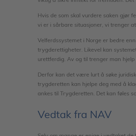
viktig å sikre inntekt for fremtiden. Det k
Hvis de som skal vurdere saken gjør fei
vi er i sårbare situasjoner, vi trenger 
Velferdssystemet i Norge er bedre enn d
trygderettigheter. Likevel kan systemet 
urettferdig. Av og til trenger man hjel
Derfor kan det være lurt å søke juridi
trygderetten kan hjelpe deg med å kl
ankes til Trygderetten. Det kan føles so
Vedtak fra NAV