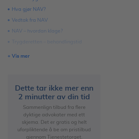
Hva gjør NAV?
Vedtak fra NAV
NAV – hvordan klage?
Trygderetten – behandlingstid
Advokat – uføretrygd
Vis mer
Få juridisk bistand
Krav på fri rettshjelp
Få god juridisk hjelp
Dette tar ikke mer enn
2 minutter av din tid
Sammenlign tilbud fra flere
dyktige advokater med ett
skjema. Det er gratis og helt
uforpliktende å be om pristilbud
gjennom Tjenestetorget.