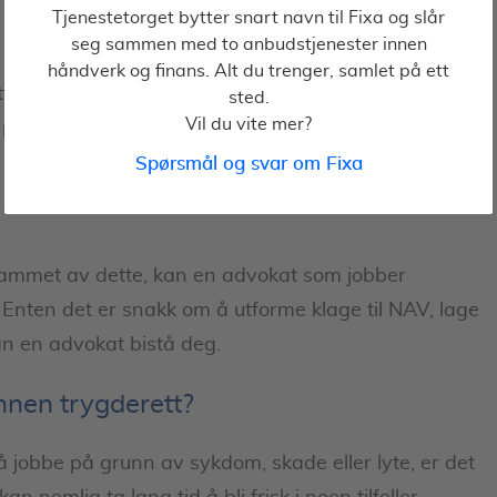
Tjenestetorget bytter snart navn til Fixa og slår
seg sammen med to anbudstjenester innen
håndverk og finans. Alt du trenger, samlet på ett
ettet gjennom ordninger som dagpenger,
sted.
Vil du vite mer?
pensjon, barnetrygd og kontantstøtte.
Spørsmål og svar om Fixa
lere hundre tusen søknader av ulik sort i hele
 rammet av dette, kan en advokat som jobber
 Enten det er snakk om å utforme klage til NAV, lage
an en advokat bistå deg.
innen trygderett?
 å jobbe på grunn av sykdom, skade eller lyte, er det