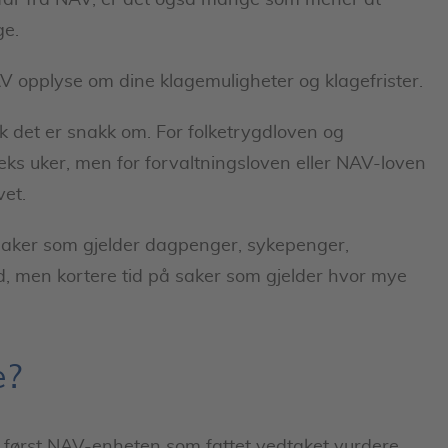
 får fra NAV, er det også mange som mener at
ge.
V opplyse om dine klagemuligheter og klagefrister.
k det er snakk om. For folketrygdloven og
ks uker, men for forvaltningsloven eller NAV-loven
vet.
 saker som gjelder dagpenger, sykepenger,
, men kortere tid på saker som gjelder hvor mye
e?
l først NAV-enheten som fattet vedtaket vurdere