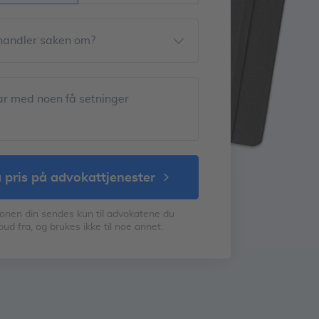
handler saken om?
ar med noen få setninger
å pris på advokattjenester
onen din sendes kun til advokatene du
bud fra, og brukes ikke til noe annet.