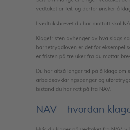
Selv om mange er enige i vedtaket de
vedtaket ar feil, og derfor ønsker å kla
I vedtaksbrevet du har mottatt skal NA
Klagefristen avhenger av hva slags sa
barnetrygdloven er det for eksempel se
er fristen på tre uker fra du mottar bre
Du har altså lenger tid på å klage om
arbeidsavklaringspenger og uføretrygd
bistand du har rett på fra NAV.
NAV – hvordan klag
Hvis du klager på vedtaket fra NAV, vi