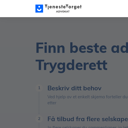
Finn beste a
Trygderett
Beskriv ditt behov
1
Ved hjelp av et enkelt skjema forteller du
etter
Få tilbud fra flere selskape
2
Jo flere selskaper du sammenligner, jo let