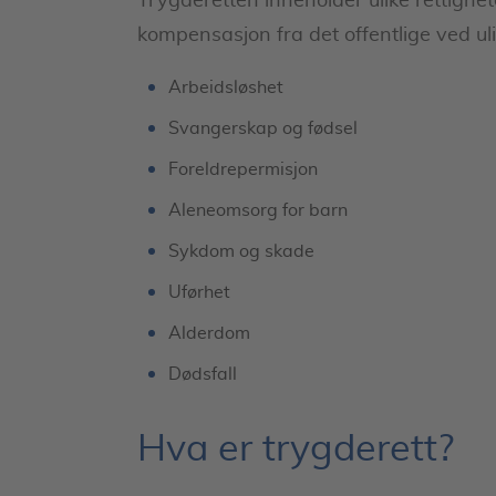
Trygderetten inneholder ulike rettighet
kompensasjon fra det offentlige ved uli
Arbeidsløshet
Svangerskap og fødsel
Foreldrepermisjon
Aleneomsorg for barn
Sykdom og skade
Uførhet
Alderdom
Dødsfall
Hva er trygderett?