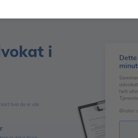
dvokat
i
Dette
minut
Sammenli
advokat
helt ufo
Tjeneste
 kort hva du er ute
Ønsker d
r
tere er det å finne