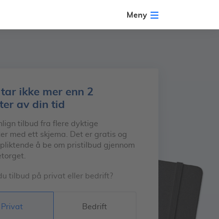
Meny
 tar ikke mer enn 2
ter av din tid
gn tilbud fra flere dyktige
er med ett skjema. Det er gratis og
rpliktende å be om pristilbud gjennom
torget.
u tilbud på privat eller bedrift?
Privat
Bedrift