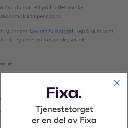
på hva du har rett på fra det norske
og økonomisk kompensasjon.
lert gjennom
Lov om folketrygd
, også kjent som
 for å regulere det nasjonale, sosiale
ar å:
 seg selv
Tjenestetorget
 og når?
er en del av Fixa