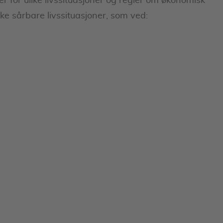
er for ulike livssituasjoner og regler om økonomisk
ke sårbare livssituasjoner, som ved: