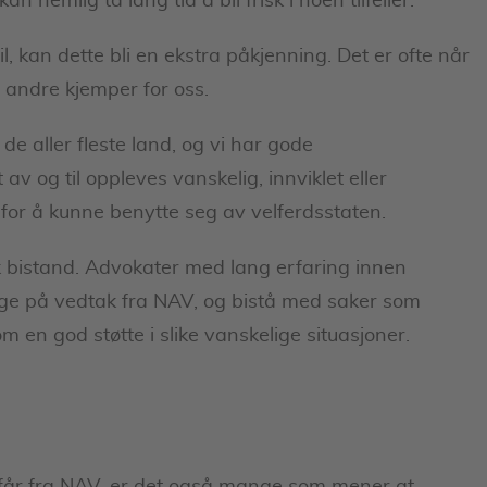
an nemlig ta lang tid å bli frisk i noen tilfeller.
l, kan dette bli en ekstra påkjenning. Det er ofte når
at andre kjemper for oss.
e aller fleste land, og vi har gode
av og til oppleves vanskelig, innviklet eller
p for å kunne benytte seg av velferdsstaten.
sk bistand. Advokater med lang erfaring innen
age på vedtak fra NAV, og bistå med saker som
m en god støtte i slike vanskelige situasjoner.