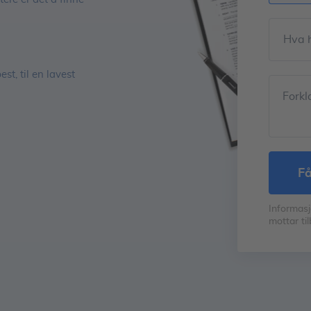
Hva 
st, til en lavest
Forkl
f
Informasj
mottar til