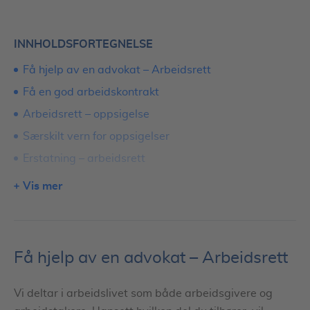
INNHOLDSFORTEGNELSE
Få hjelp av en advokat – Arbeidsrett
Få en god arbeidskontrakt
Arbeidsrett – oppsigelse
Særskilt vern for oppsigelser
Erstatning – arbeidsrett
Stevning – arbeidsrett
Vis mer
Arbeidsrett – lovdata
Dette kan en arbeidsrettsadvokat hjelpe deg med
Finn en dyktig advokat innen arbeidsrett
Få hjelp av en advokat – Arbeidsrett
Vi deltar i arbeidslivet som både arbeidsgivere og