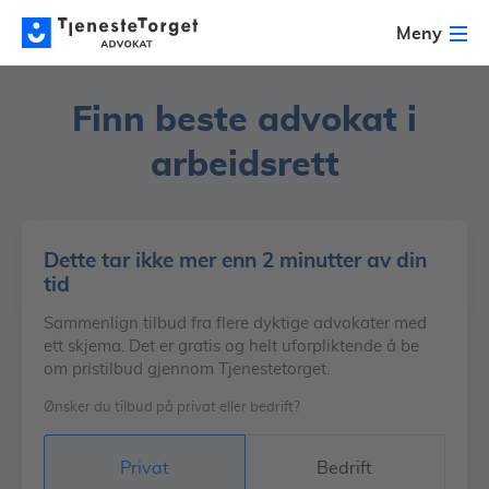
Meny
Finn beste advokat
i
arbeidsrett
Dette tar ikke mer enn 2 minutter av din
tid
Sammenlign tilbud fra flere dyktige advokater med
ett skjema. Det er gratis og helt uforpliktende å be
om pristilbud gjennom Tjenestetorget.
Ønsker du tilbud på privat eller bedrift?
Privat
Bedrift