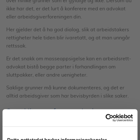
over hvilke grunner som er gyldige og ikke. Dersom du
ikke har det, er det lurt å konferere med en advokat
eller arbeidsgiverforeningen din.
Her gjelder det å ha god dialog, slik at arbeidstakers
rettigheter hele tiden blir ivaretatt, og at man unngår
rettssak.
Er det snakk om masseoppsigelse kan en arbeidsrett-
advokat bistå begge parter i forhandlingen om
sluttpakker, eller andre uenigheter.
Saklige grunner må kunne dokumenteres, og det er
alltid arbeidsgiver som har bevisbyrden i slike saker.
Særskilt vern for oppsigelser
Det er viktig å merke seg at det finnes eget vern mot
oppsigelse for eksempel ved:
Dette nettstedet bruker informasjonskapsler