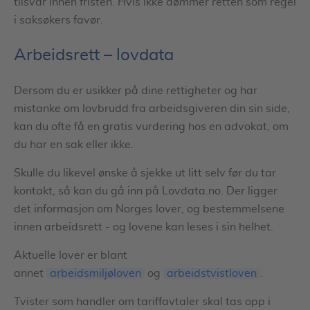
tilsvar innen fristen. Hvis ikke dømmer retten som regel
i saksøkers favør.
Arbeidsrett – lovdata
Dersom du er usikker på dine rettigheter og har
mistanke om lovbrudd fra arbeidsgiveren din sin side,
kan du ofte få en gratis vurdering hos en advokat, om
du har en sak eller ikke.
Skulle du likevel ønske å sjekke ut litt selv før du tar
kontakt, så kan du gå inn på Lovdata.no. Der ligger
det informasjon om Norges lover, og bestemmelsene
innen arbeidsrett - og lovene kan leses i sin helhet.
Aktuelle lover er blant
annet
arbeidsmiljøloven
og
arbeidstvistloven
.
Tvister som handler om tariffavtaler skal tas opp i