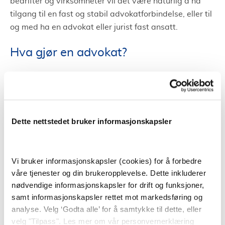
bedrifter og virksomheter vil det være naturlig å ha
tilgang til en fast og stabil advokatforbindelse, eller til
og med ha en advokat eller jurist fast ansatt.
Hva gjør en advokat?
En advokat gir juridisk rådgivning, i tillegg til å
forhandle på vegne av klienter og fører saker for
retten. Jobben til en advokat handler ofte om å vurdere
en klients sak og gir råd om hvordan saken kan og bør
Dette nettstedet bruker informasjonskapsler
følges opp.
Advokater spesialiserer seg ofte innen enkelte
Vi bruker informasjonskapsler (cookies) for å forbedre
områder. På bakgrunn av dette har et advokatfirma
våre tjenester og din brukeropplevelse. Dette inkluderer
ofte flere dyktige advokater tilgjengelig. På den måten
nødvendige informasjonskapsler for drift og funksjoner,
kan et advokatfirma i Vadsø hjelpe i mange forskjellige
samt informasjonskapsler rettet mot markedsføring og
saker da de har advokater som har mye kunnskap
analyse. Velg ‘Godta alle’ for å samtykke til dette, eller
innen ulike områder.
velg "Tilpass". Les mer om vår personvernerklæring