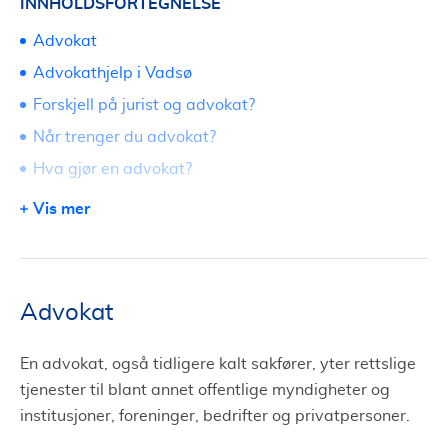
INNHOLDSFORTEGNELSE
Advokat
Advokathjelp i Vadsø
Forskjell på jurist og advokat?
Når trenger du advokat?
Hva gjør en advokat?
Fri rettshjelp i Vadsø
Vis mer
Erstatning og erstatningsrett
Søk om advokat i Vadsø via Tjenestetorget
Advokat
En advokat, også tidligere kalt sakfører, yter rettslige
tjenester til blant annet offentlige myndigheter og
institusjoner, foreninger, bedrifter og privatpersoner.