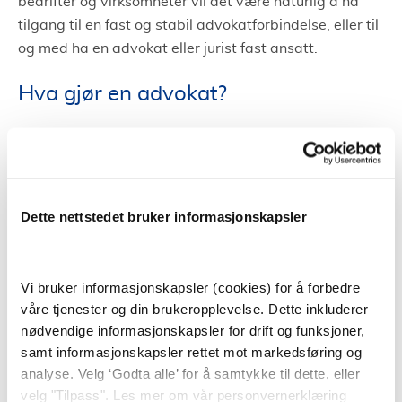
bedrifter og virksomheter vil det være naturlig å ha
tilgang til en fast og stabil advokatforbindelse, eller til
og med ha en advokat eller jurist fast ansatt.
Hva gjør en advokat?
En advokat gir juridisk rådgivning, i tillegg til å
forhandle på vegne av klienter og fører saker for
retten. Jobben til en advokat handler ofte om å vurdere
en klients sak og gir råd om hvordan saken kan og bør
Dette nettstedet bruker informasjonskapsler
følges opp.
Advokater spesialiserer seg ofte innen enkelte
Vi bruker informasjonskapsler (cookies) for å forbedre
områder. På bakgrunn av dette har et advokatfirma
våre tjenester og din brukeropplevelse. Dette inkluderer
ofte flere dyktige advokater tilgjengelig. På den måten
nødvendige informasjonskapsler for drift og funksjoner,
kan et advokatfirma i Sarpsborg hjelpe i mange
samt informasjonskapsler rettet mot markedsføring og
forskjellige saker da de har advokater som har mye
analyse. Velg ‘Godta alle’ for å samtykke til dette, eller
kunnskap innen ulike områder.
velg "Tilpass". Les mer om vår personvernerklæring