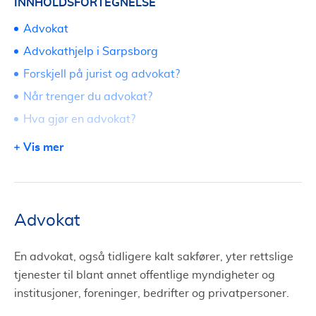
INNHOLDSFORTEGNELSE
Advokat
Advokathjelp i Sarpsborg
Forskjell på jurist og advokat?
Når trenger du advokat?
Hva gjør en advokat?
Fri rettshjelp i Sarpsborg
Vis mer
Erstatning og erstatningsrett
Søk om advokat i Sarpsborg via Tjenestetorget
Advokat
En advokat, også tidligere kalt sakfører, yter rettslige
tjenester til blant annet offentlige myndigheter og
institusjoner, foreninger, bedrifter og privatpersoner.