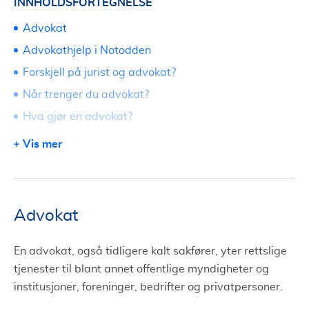
INNHOLDSFORTEGNELSE
Advokat
Advokathjelp i Notodden
Forskjell på jurist og advokat?
Når trenger du advokat?
Hva gjør en advokat?
Fri rettshjelp i Notodden
Vis mer
Erstatning og erstatningsrett
Søk om advokat i Notodden via Tjenestetorget
Advokat
En advokat, også tidligere kalt sakfører, yter rettslige
tjenester til blant annet offentlige myndigheter og
institusjoner, foreninger, bedrifter og privatpersoner.