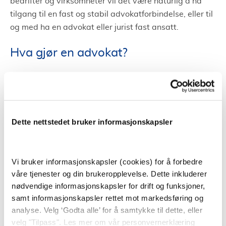
bedrifter og virksomheter vil det være naturlig å ha
tilgang til en fast og stabil advokatforbindelse, eller til
og med ha en advokat eller jurist fast ansatt.
Hva gjør en advokat?
En advokat gir juridisk rådgivning, i tillegg til å
forhandle på vegne av klienter og fører saker for
retten. Jobben til en advokat handler ofte om å vurdere
en klients sak og gir råd om hvordan saken kan og bør
Dette nettstedet bruker informasjonskapsler
følges opp.
Advokater spesialiserer seg ofte innen enkelte
Vi bruker informasjonskapsler (cookies) for å forbedre
områder. På bakgrunn av dette har et advokatfirma
våre tjenester og din brukeropplevelse. Dette inkluderer
ofte flere dyktige advokater tilgjengelig. På den måten
nødvendige informasjonskapsler for drift og funksjoner,
kan et advokatfirma i Notodden hjelpe i mange
samt informasjonskapsler rettet mot markedsføring og
forskjellige saker da de har advokater som har mye
analyse. Velg ‘Godta alle’ for å samtykke til dette, eller
kunnskap innen ulike områder.
velg "Tilpass". Les mer om vår personvernerklæring