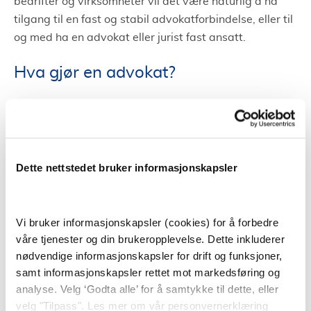
bedrifter og virksomheter vil det være naturlig å ha
tilgang til en fast og stabil advokatforbindelse, eller til
og med ha en advokat eller jurist fast ansatt.
Hva gjør en advokat?
En advokat gir juridisk rådgivning, i tillegg til å
forhandle på vegne av klienter og fører saker for
retten. Jobben til en advokat handler ofte om å vurdere
en klients sak og gir råd om hvordan saken kan og bør
Dette nettstedet bruker informasjonskapsler
følges opp.
Advokater spesialiserer seg ofte innen enkelte
Vi bruker informasjonskapsler (cookies) for å forbedre
områder. På bakgrunn av dette har et advokatfirma
våre tjenester og din brukeropplevelse. Dette inkluderer
ofte flere dyktige advokater tilgjengelig. På den måten
nødvendige informasjonskapsler for drift og funksjoner,
kan et advokatfirma i Måløy hjelpe i mange forskjellige
samt informasjonskapsler rettet mot markedsføring og
saker da de har advokater som har mye kunnskap
analyse. Velg ‘Godta alle’ for å samtykke til dette, eller
innen ulike områder.
velg "Tilpass". Les mer om vår personvernerklæring