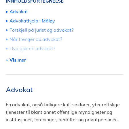
INNHOLDSFORTEGNELSE
Advokat
Advokathjelp i Måløy
Forskjell på jurist og advokat?
Når trenger du advokat?
Hva gjør en advokat?
Fri rettshjelp i Måløy
Vis mer
Erstatning og erstatningsrett
Søk om advokat i Måløy via Tjenestetorget
Advokat
En advokat, også tidligere kalt sakfører, yter rettslige
tjenester til blant annet offentlige myndigheter og
institusjoner, foreninger, bedrifter og privatpersoner.