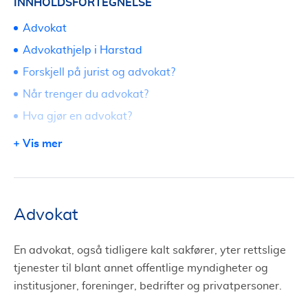
INNHOLDSFORTEGNELSE
Advokat
Advokathjelp i Harstad
Forskjell på jurist og advokat?
Når trenger du advokat?
Hva gjør en advokat?
Fri rettshjelp i Harstad
Vis mer
Erstatning og erstatningsrett
Søk om advokat i Harstad via Tjenestetorget
Advokat
En advokat, også tidligere kalt sakfører, yter rettslige
tjenester til blant annet offentlige myndigheter og
institusjoner, foreninger, bedrifter og privatpersoner.