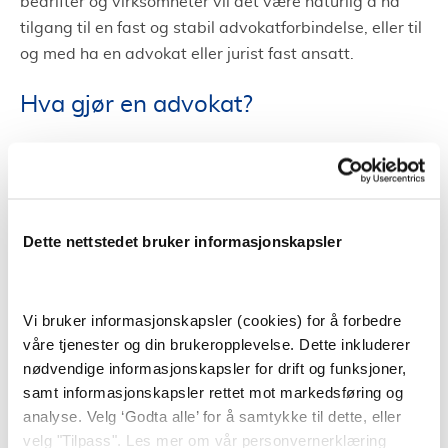
bedrifter og virksomheter vil det være naturlig å ha
tilgang til en fast og stabil advokatforbindelse, eller til
og med ha en advokat eller jurist fast ansatt.
Hva gjør en advokat?
En advokat gir juridisk rådgivning, i tillegg til å
forhandle på vegne av klienter og fører saker for
retten. Jobben til en advokat handler ofte om å vurdere
en klients sak og gir råd om hvordan saken kan og bør
Dette nettstedet bruker informasjonskapsler
følges opp.
Advokater spesialiserer seg ofte innen enkelte
Vi bruker informasjonskapsler (cookies) for å forbedre
områder. På bakgrunn av dette har et advokatfirma
våre tjenester og din brukeropplevelse. Dette inkluderer
ofte flere dyktige advokater tilgjengelig. På den måten
nødvendige informasjonskapsler for drift og funksjoner,
kan et advokatfirma i Harstad hjelpe i mange
samt informasjonskapsler rettet mot markedsføring og
forskjellige saker da de har advokater som har mye
analyse. Velg ‘Godta alle’ for å samtykke til dette, eller
kunnskap innen ulike områder.
velg "Tilpass". Les mer om vår personvernerklæring