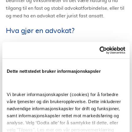
bedrifter og virksomheter vil det være naturlig å ha
tilgang til en fast og stabil advokatforbindelse, eller til
og med ha en advokat eller jurist fast ansatt.
Hva gjør en advokat?
En advokat gir juridisk rådgivning, i tillegg til å
forhandle på vegne av klienter og fører saker for
retten. Jobben til en advokat handler ofte om å vurdere
en klients sak og gir råd om hvordan saken kan og bør
Dette nettstedet bruker informasjonskapsler
følges opp.
Advokater spesialiserer seg ofte innen enkelte
Vi bruker informasjonskapsler (cookies) for å forbedre
områder. På bakgrunn av dette har et advokatfirma
våre tjenester og din brukeropplevelse. Dette inkluderer
ofte flere dyktige advokater tilgjengelig. På den måten
nødvendige informasjonskapsler for drift og funksjoner,
kan et advokatfirma i Florø hjelpe i mange forskjellige
samt informasjonskapsler rettet mot markedsføring og
saker da de har advokater som har mye kunnskap
analyse. Velg ‘Godta alle’ for å samtykke til dette, eller
innen ulike områder.
velg "Tilpass". Les mer om vår personvernerklæring