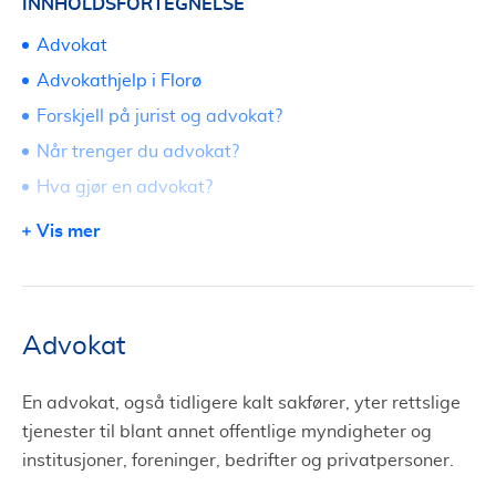
INNHOLDSFORTEGNELSE
Advokat
Advokathjelp i Florø
Forskjell på jurist og advokat?
Når trenger du advokat?
Hva gjør en advokat?
Fri rettshjelp i Florø
Vis mer
Erstatning og erstatningsrett
Søk om advokat i Florø via Tjenestetorget
Advokat
En advokat, også tidligere kalt sakfører, yter rettslige
tjenester til blant annet offentlige myndigheter og
institusjoner, foreninger, bedrifter og privatpersoner.