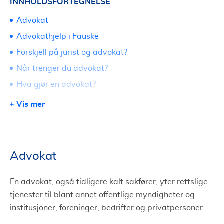
INNHOLDSFORTEGNELSE
Advokat
Advokathjelp i Fauske
Forskjell på jurist og advokat?
Når trenger du advokat?
Hva gjør en advokat?
Fri rettshjelp i Fauske
Vis mer
Erstatning og erstatningsrett
Søk om advokat i Fauske via Tjenestetorget
Advokat
En advokat, også tidligere kalt sakfører, yter rettslige
tjenester til blant annet offentlige myndigheter og
institusjoner, foreninger, bedrifter og privatpersoner.