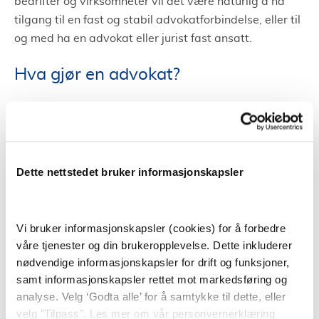
bedrifter og virksomheter vil det være naturlig å ha
tilgang til en fast og stabil advokatforbindelse, eller til
og med ha en advokat eller jurist fast ansatt.
Hva gjør en advokat?
En advokat gir juridisk rådgivning, i tillegg til å
forhandle på vegne av klienter og fører saker for
retten. Jobben til en advokat handler ofte om å vurdere
en klients sak og gir råd om hvordan saken kan og bør
Dette nettstedet bruker informasjonskapsler
følges opp.
Advokater spesialiserer seg ofte innen enkelte
Vi bruker informasjonskapsler (cookies) for å forbedre
områder. På bakgrunn av dette har et advokatfirma
våre tjenester og din brukeropplevelse. Dette inkluderer
ofte flere dyktige advokater tilgjengelig. På den måten
nødvendige informasjonskapsler for drift og funksjoner,
kan et advokatfirma i Fauske hjelpe i mange
samt informasjonskapsler rettet mot markedsføring og
forskjellige saker da de har advokater som har mye
analyse. Velg ‘Godta alle’ for å samtykke til dette, eller
kunnskap innen ulike områder.
velg "Tilpass". Les mer om vår personvernerklæring