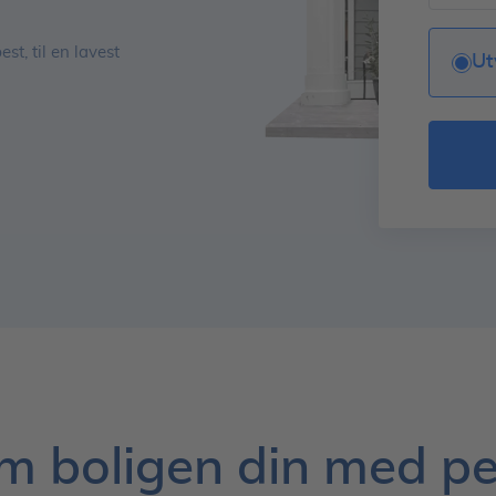
st, til en lavest
Ut
m boligen din med p