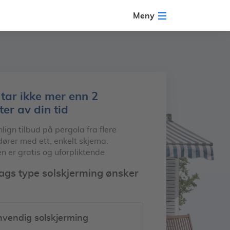
Meny
 tar ikke mer enn 2
ter av din tid
gn tilbud på pergola fra flere
ører med ett, enkelt skjema.
n er gratis og uforpliktende
ags type solskjerming ønsker
nvendig solskjerming