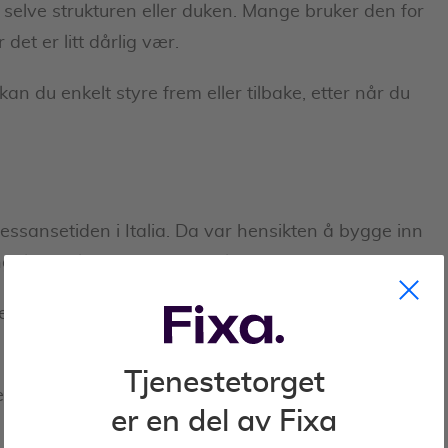
elve strukturen eller duken. Mange bruker den for
 det er litt dårlig vær.
n du enkelt styre frem eller tilbake, etter når du
essansetiden i Italia. Da var hensikten å bygge inn
planter kunne feste seg til.
lelse, og frihetsfølelse - siden du kan se ut samtidig
Tjenestetorget
 for en optimal terrasse og hage? Da er en pergola noe
er en del av Fixa