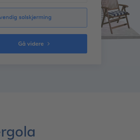
vendig solskjerming
gå videre
ergola