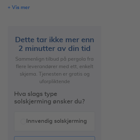
Vis mer
Tre eller aluminiums konstruksjon?
Duk, spiler eller tak?
Pergola kan forhindre våte og
ødelagte møbler
Dette tar ikke mer enn
2 minutter av din tid
Tenk over hvor du bor
Sammenlign tilbud på pergola fra
Pris på pergolaen
flere leverandører med ett, enkelt
Beskytt duken med gummi
skjema. Tjenesten er gratis og
Innglassing
uforpliktende
Motorisk og screens
Hva slags type
solskjerming ønsker du?
Få gode tilbud
Innvendig solskjerming