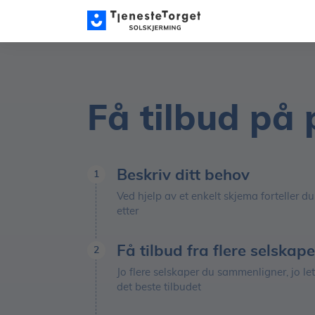
Få tilbud på
Beskriv ditt behov
1
Ved hjelp av et enkelt skjema forteller du
etter
Få tilbud fra flere selskape
2
Jo flere selskaper du sammenligner, jo let
det beste tilbudet