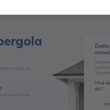
pergola
Dette
minut
Sammenli
leverand
 kort hva du er ute
Tjeneste
Hva sl
r
du?
tere er det å finne
In