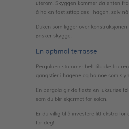
uterom. Skyggen kommer da enten fra s
å ha en fast sitteplass i hagen, selv når
Duken som ligger over konstruksjonen ka
ønsker skygge.
En optimal terrasse
Pergolaen stammer helt tilbake fra ren
gangstier i hagene og ha noe som slyng
En pergola gir de fleste en luksuriøs fø
som du blir skjermet for solen.
Er du villig til å investere litt ekstra
for deg!