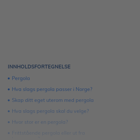
INNHOLDSFORTEGNELSE
Pergola
Hva slags pergola passer i Norge?
Skap ditt eget uterom med pergola
Hva slags pergola skal du velge?
Hvor stor er en pergola?
Frittstående pergola eller ut fra
husveggen?