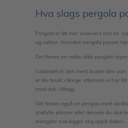
Hva slags pergola p
Pergola er litt mer avansert enn en
va
og cafeer. Hvordan pergola passer h
Det finnes en rekke ulike pergola-typer, 
I utlandet er den mest brukte den som 
er lite brukt i Norge, ettersom vi har l
med duk i tillegg.
Det finnes også en pergola med skråtak
snøfylte plasser eller dersom du skal b
mengder snø legger seg oppå duken.