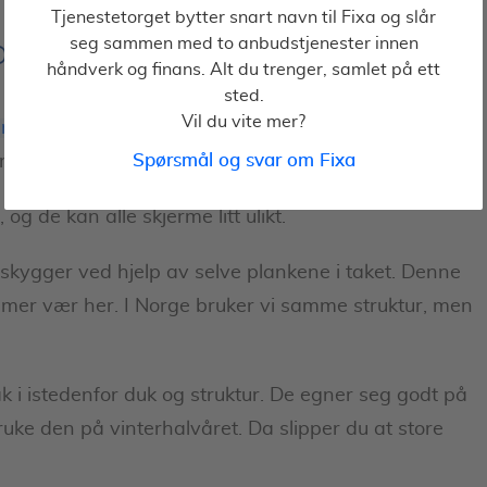
Tjenestetorget bytter snart navn til Fixa og slår
seg sammen med to anbudstjenester innen
asser i Norge?
håndverk og finans. Alt du trenger, samlet på ett
sted.
Vil du vite mer?
nlig markise
, og er mye brukt ute på restauranter
Spørsmål og svar om Fixa
jemme?
og de kan alle skjerme litt ulikt.
skygger ved hjelp av selve plankene i taket. Denne
itt mer vær her. I Norge bruker vi samme struktur, men
 i istedenfor duk og struktur. De egner seg godt på
ruke den på vinterhalvåret. Da slipper du at store