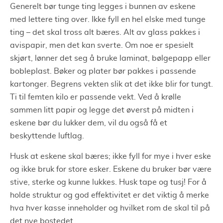
Generelt bør tunge ting legges i bunnen av eskene
med lettere ting over. Ikke fyll en hel elske med tunge
ting – det skal tross alt bæres. Alt av glass pakkes i
avispapir, men det kan sverte. Om noe er spesielt
skjørt, lønner det seg å bruke laminat, bølgepapp eller
bobleplast. Bøker og plater bør pakkes i passende
kartonger. Begrens vekten slik at det ikke blir for tungt.
Ti til femten kilo er passende vekt. Ved å krølle
sammen litt papir og legge det øverst på midten i
eskene bør du lukker dem, vil du også få et
beskyttende luftlag.
Husk at eskene skal bæres; ikke fyll for mye i hver eske
og ikke bruk for store esker. Eskene du bruker bør være
stive, sterke og kunne lukkes. Husk tape og tusj! For å
holde struktur og god effektivitet er det viktig å merke
hva hver kasse inneholder og hvilket rom de skal til på
det nye bostedet.