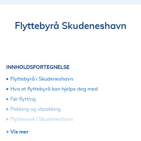
Flyttebyrå Skudeneshavn
INNHOLDSFORTEGNELSE
Flyttebyrå i Skudeneshavn
Hva et flyttebyrå kan hjelpe deg med
Før flytting
Pakking og utpakking
Flyttevask i Skudeneshavn
Bortkjøring og rydding ved flytting
Vis mer
Lagring av innbo