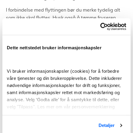
I forbindelse med flyttingen bør du merke tydelig alt
som ikke skal flyttes. Husk også å tømme fryseren.
Påse også at vaskemaskin og oppvaskmaskin er tømt
for vann. I tillegg til å merke flyttelass for hvor det skal
plasseres etter flytting. Sørg også for at det er plass til
Dette nettstedet bruker informasjonskapsler
flyttebilen ute – både på gammel og ny adresse. Når
du har forlatt den gamle boligen kan du lese av
strømmåleren og gi nøklene videre til de som skal
Vi bruker informasjonskapsler (cookies) for å forbedre
flytte inn i boligen.
våre tjenester og din brukeropplevelse. Dette inkluderer
nødvendige informasjonskapsler for drift og funksjoner,
Pakking og utpakking
samt informasjonskapsler rettet mot markedsføring og
analyse. Velg ‘Godta alle’ for å samtykke til dette, eller
Feil ved pakking og emballasje kan forsinke og
velg "Tilpass". Les mer om vår personvernerklæring
vanskeliggjøre hele flytteprosessen. Dette kan
resultere i at flyttingen blir mye dyrere. Derfor er det
Detaljer
viktig å pakke riktig og være godt forberedt.