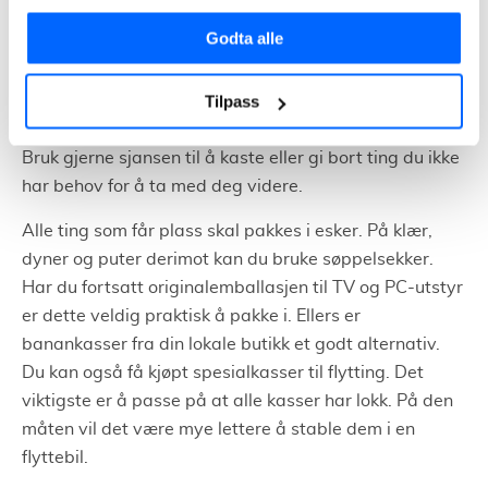
For å være godt forberedt, er det en fordel å begynne
Godta alle
pakkingen i god tid. Gjerne to til tre uker før flyttedato.
Ved å gjøre dette vil hele flyttingen foregå på en god
Tilpass
og planlagt måte. Et godt tips er å pakke ett og ett
rom om gangen og hele tiden vurdere hva du pakker.
Bruk gjerne sjansen til å kaste eller gi bort ting du ikke
har behov for å ta med deg videre.
Alle ting som får plass skal pakkes i esker. På klær,
dyner og puter derimot kan du bruke søppelsekker.
Har du fortsatt originalemballasjen til TV og PC-utstyr
er dette veldig praktisk å pakke i. Ellers er
banankasser fra din lokale butikk et godt alternativ.
Du kan også få kjøpt spesialkasser til flytting. Det
viktigste er å passe på at alle kasser har lokk. På den
måten vil det være mye lettere å stable dem i en
flyttebil.