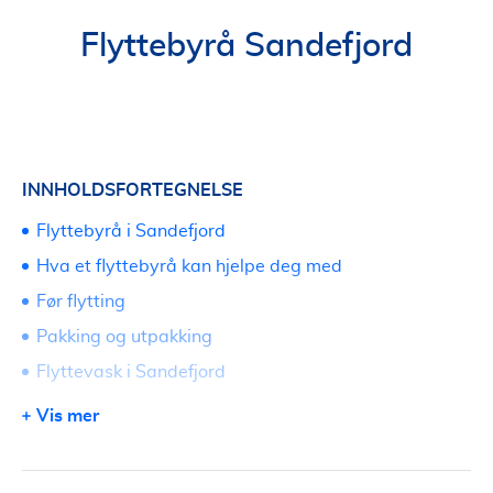
Flyttebyrå Sandefjord
INNHOLDSFORTEGNELSE
Flyttebyrå i Sandefjord
Hva et flyttebyrå kan hjelpe deg med
Før flytting
Pakking og utpakking
Flyttevask i Sandefjord
Bortkjøring og rydding ved flytting
Vis mer
Lagring av innbo
Priser på flyttebyrå i Sandefjord