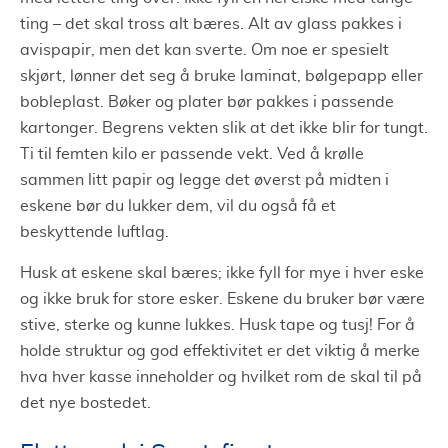
ting – det skal tross alt bæres. Alt av glass pakkes i
avispapir, men det kan sverte. Om noe er spesielt
skjørt, lønner det seg å bruke laminat, bølgepapp eller
bobleplast. Bøker og plater bør pakkes i passende
kartonger. Begrens vekten slik at det ikke blir for tungt.
Ti til femten kilo er passende vekt. Ved å krølle
sammen litt papir og legge det øverst på midten i
eskene bør du lukker dem, vil du også få et
beskyttende luftlag.
Husk at eskene skal bæres; ikke fyll for mye i hver eske
og ikke bruk for store esker. Eskene du bruker bør være
stive, sterke og kunne lukkes. Husk tape og tusj! For å
holde struktur og god effektivitet er det viktig å merke
hva hver kasse inneholder og hvilket rom de skal til på
det nye bostedet.