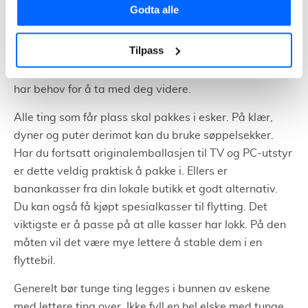
pakkingen i god tid. Gjerne to til tre uker før flyttedato.
Godta alle
Ved å gjøre dette vil hele flyttingen foregå på en god
og planlagt måte. Et godt tips er å pakke ett og ett
Tilpass
rom om gangen og hele tiden vurdere hva du pakker.
Bruk gjerne sjansen til å kaste eller gi bort ting du ikke
har behov for å ta med deg videre.
Alle ting som får plass skal pakkes i esker. På klær,
dyner og puter derimot kan du bruke søppelsekker.
Har du fortsatt originalemballasjen til TV og PC-utstyr
er dette veldig praktisk å pakke i. Ellers er
banankasser fra din lokale butikk et godt alternativ.
Du kan også få kjøpt spesialkasser til flytting. Det
viktigste er å passe på at alle kasser har lokk. På den
måten vil det være mye lettere å stable dem i en
flyttebil.
Generelt bør tunge ting legges i bunnen av eskene
med lettere ting over. Ikke fyll en hel elske med tunge