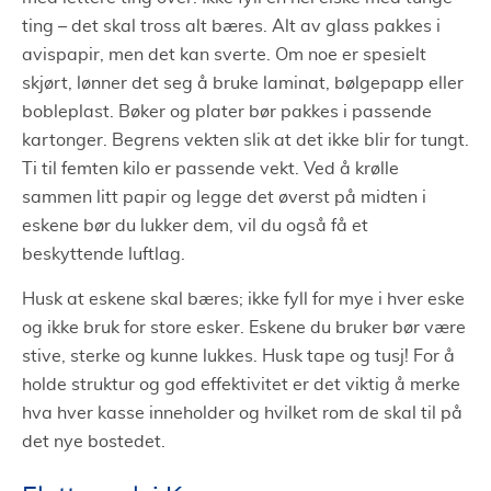
ting – det skal tross alt bæres. Alt av glass pakkes i
avispapir, men det kan sverte. Om noe er spesielt
skjørt, lønner det seg å bruke laminat, bølgepapp eller
bobleplast. Bøker og plater bør pakkes i passende
kartonger. Begrens vekten slik at det ikke blir for tungt.
Ti til femten kilo er passende vekt. Ved å krølle
sammen litt papir og legge det øverst på midten i
eskene bør du lukker dem, vil du også få et
beskyttende luftlag.
Husk at eskene skal bæres; ikke fyll for mye i hver eske
og ikke bruk for store esker. Eskene du bruker bør være
stive, sterke og kunne lukkes. Husk tape og tusj! For å
holde struktur og god effektivitet er det viktig å merke
hva hver kasse inneholder og hvilket rom de skal til på
det nye bostedet.