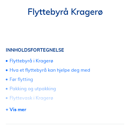
Flyttebyrå Kragerø
INNHOLDSFORTEGNELSE
Flyttebyrå i Kragerø
Hva et flyttebyrå kan hjelpe deg med
Før flytting
Pakking og utpakking
Flyttevask i Kragerø
Bortkjøring og rydding ved flytting
Vis mer
Lagring av innbo
Priser på flyttebyrå i Kragerø