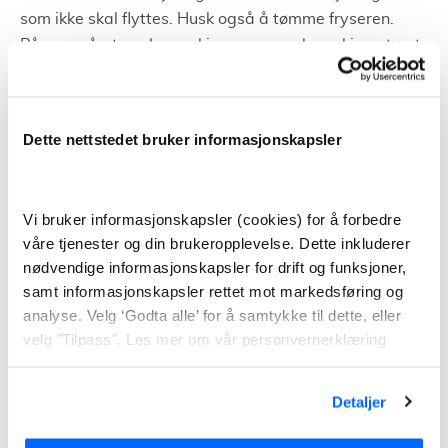
som ikke skal flyttes. Husk også å tømme fryseren.
Påse også at vaskemaskin og oppvaskmaskin er tømt
for vann. I tillegg til å merke flyttelass for hvor det skal
plasseres etter flytting. Sørg også for at det er plass til
flyttebilen ute – både på gammel og ny adresse. Når
Dette nettstedet bruker informasjonskapsler
du har forlatt den gamle boligen kan du lese av
strømmåleren og gi nøklene videre til de som skal
flytte inn i boligen.
Vi bruker informasjonskapsler (cookies) for å forbedre
våre tjenester og din brukeropplevelse. Dette inkluderer
Pakking og utpakking
nødvendige informasjonskapsler for drift og funksjoner,
samt informasjonskapsler rettet mot markedsføring og
Feil ved pakking og emballasje kan forsinke og
analyse. Velg ‘Godta alle’ for å samtykke til dette, eller
vanskeliggjøre hele flytteprosessen. Dette kan
velg "Tilpass". Les mer om vår personvernerklæring
resultere i at flyttingen blir mye dyrere. Derfor er det
viktig å pakke riktig og være godt forberedt.
Detaljer
For å være godt forberedt, er det en fordel å begynne