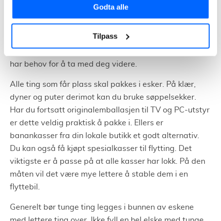
pakkingen i god tid. Gjerne to til tre uker før flyttedato.
Godta alle
Ved å gjøre dette vil hele flyttingen foregå på en god
og planlagt måte. Et godt tips er å pakke ett og ett
Tilpass
rom om gangen og hele tiden vurdere hva du pakker.
Bruk gjerne sjansen til å kaste eller gi bort ting du ikke
har behov for å ta med deg videre.
Alle ting som får plass skal pakkes i esker. På klær,
dyner og puter derimot kan du bruke søppelsekker.
Har du fortsatt originalemballasjen til TV og PC-utstyr
er dette veldig praktisk å pakke i. Ellers er
banankasser fra din lokale butikk et godt alternativ.
Du kan også få kjøpt spesialkasser til flytting. Det
viktigste er å passe på at alle kasser har lokk. På den
måten vil det være mye lettere å stable dem i en
flyttebil.
Generelt bør tunge ting legges i bunnen av eskene
med lettere ting over. Ikke fyll en hel elske med tunge