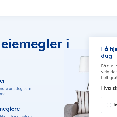
leiemegler
i
Få hje
dag
Få tilbu
velg de
helt gra
er
Hva sk
andre om deg som
hånd
He
emeglere
like utleiemeglere