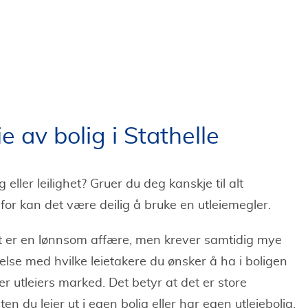
e av bolig i Stathelle
eller leilighet? Gruer du deg kanskje til alt
for kan det være deilig å bruke en utleiemegler.
het er en lønnsom affære, men krever samtidig mye
else med hvilke leietakere du ønsker å ha i boligen
r utleiers marked. Det betyr at det er store
en du leier ut i egen bolig eller har egen utleiebolig.