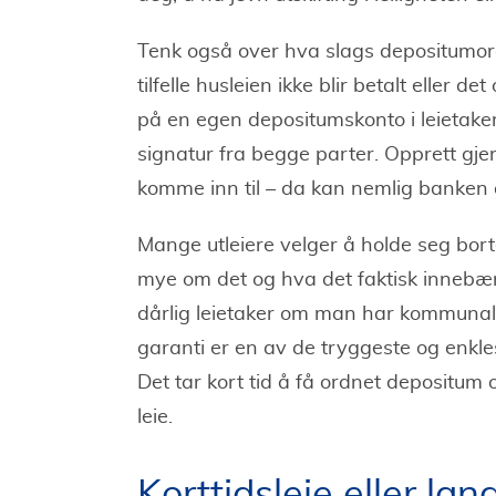
Tenk også over hva slags depositumord
tilfelle husleien ikke blir betalt eller 
på en egen depositumskonto i leietaker
signatur fra begge parter. Opprett g
komme inn til – da kan nemlig banken 
Mange utleiere velger å holde seg bort
mye om det og hva det faktisk innebæ
dårlig leietaker om man har kommunal
garanti er en av de tryggeste og enkle
Det tar kort tid å få ordnet depositum o
leie.
Korttidsleie eller lan