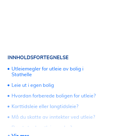
INNHOLDSFORTEGNELSE
Utleiemegler for utleie av bolig i
Stathelle
Leie ut i egen bolig
Hvordan forberede boligen for utleie?
Korttidsleie eller langtidsleie?
Må du skatte av inntekter ved utleie?
Bør du bruke utleiemegler?
Vis mer