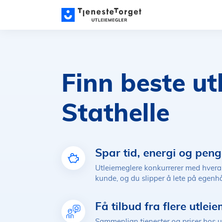
Finn beste ut
Stathelle
Spar tid, energi og peng
Utleiemeglere konkurrerer med hver
kunde, og du slipper å lete på egen
Få tilbud fra flere utlei
Sammenlign tjenester og priser hos u