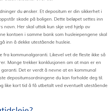
ninger du ønsker. Et depositum er din sikkerhet i
det oppstår skade på boligen. Dette beløpet settes inn
s navn. Her skal uttak kun skje ved hjelp av
jerne kontoen i samme bank som husleiepengene skal
gå inn å dekke utestående husleie.
e fra kommunalgaranti. Likevel vet de fleste ikke så
rer. Mange trekker konklusjonen om at man er en
 garanti. Det er verdt å nevne at en kommunal
ste depositumsordningene du kan forholde deg til.
g like kort tid å få utbetalt ved eventuelt utestående
gtidsleie?