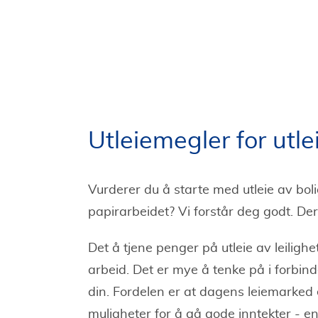
Utleiemegler for utlei
Vurderer du å starte med utleie av bolig 
papirarbeidet? Vi forstår deg godt. Der
Det å tjene penger på utleie av leilig
arbeid. Det er mye å tenke på i forbind
din. Fordelen er at dagens leiemarked e
muligheter for å gå gode inntekter - ent