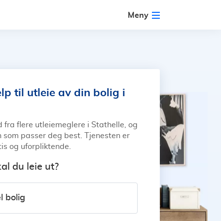
Meny
lp til utleie av din bolig i
d fra flere utleiemeglere i Stathelle, og
n som passer deg best. Tjenesten er
tis og uforpliktende.
al du leie ut?
l bolig