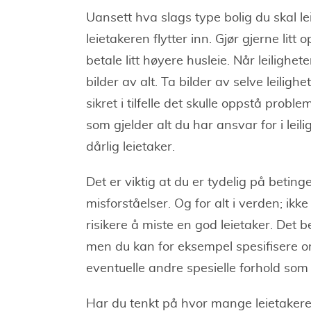
Uansett hva slags type bolig du skal le
leietakeren flytter inn. Gjør gjerne litt o
betale litt høyere husleie. Når leilighete
bilder av alt. Ta bilder av selve leiligh
sikret i tilfelle det skulle oppstå prob
som gjelder alt du har ansvar for i leil
dårlig leietaker.
Det er viktig at du er tydelig på beting
misforståelser. Og for alt i verden; ikk
risikere å miste en god leietaker. Det b
men du kan for eksempel spesifisere om 
eventuelle andre spesielle forhold som 
Har du tenkt på hvor mange leietakere 