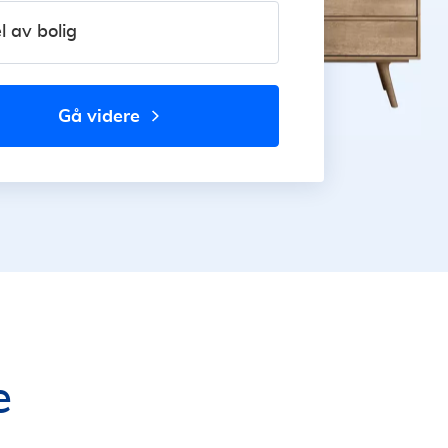
l av bolig
gå videre
e