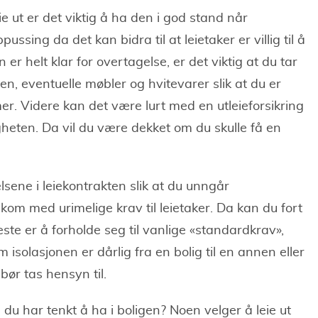
ie ut er det viktig å ha den i god stand når
ppussing da det kan bidra til at leietaker er villig til å
n er helt klar for overtagelse, er det viktig at du tar
eten, eventuelle møbler og hvitevarer slik at du er
lemer. Videre kan det være lurt med en utleieforsikring
igheten. Da vil du være dekket om du skulle få en
elsene i leiekontrakten slik at du unngår
e kom med urimelige krav til leietaker. Da kan du fort
este er å forholde seg til vanlige «standardkrav»,
isolasjonen er dårlig fra en bolig til en annen eller
bør tas hensyn til.
du har tenkt å ha i boligen? Noen velger å leie ut