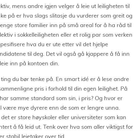
v, mens andre igjen velger å leie ut leiligheten til
enke på er hva slags slitasje du vurderer som greit og
enge store familier inn på små areal for å ha råd til
ektiv i sokkelleiligheten eller et rolig par som verken
spesifisere hva du er ute etter vil det hjelpe
didatene til deg. Det vil også gå kjappere å få inn
leie inn på kontoen din.
e ting du bør tenke på. En smart idé er å lese andre
menligne pris i forhold til din egen leilighet. På
m har samme standard som sin, i pris? Og hvor er
vil være mye dyrere enn de som er lengre unna.
 det er store høyskoler eller universiteter som kan
ert å få leid ut. Tenk over hva som aller viktigst for
er stabil leietaker over tid.