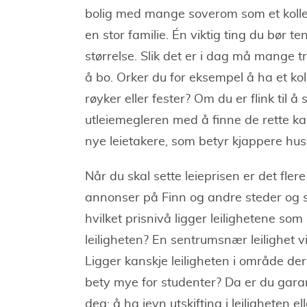
bolig med mange soverom som et kollekti
en stor familie. Én viktig ting du bør t
størrelse. Slik det er i dag må mange tr
å bo. Orker du for eksempel å ha et koll
røyker eller fester? Om du er flink til å 
utleiemegleren med å finne de rette kan
nye leietakere, som betyr kjappere hus
Når du skal sette leieprisen er det fler
annonser på Finn og andre steder og sam
hvilket prisnivå ligger leilighetene so
leiligheten? En sentrumsnær leilighet 
Ligger kanskje leiligheten i område der
bety mye for studenter? Da er du garant
deg; å ha jevn utskifting i leiligheten ell