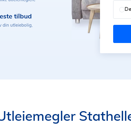
De
este tilbud
 din utleiebolig,
Utleiemegler Stathell