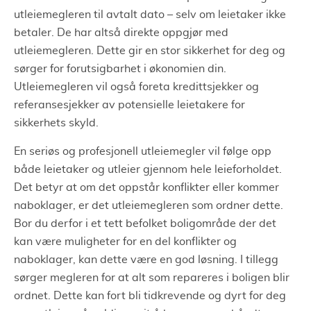
utleiemegleren til avtalt dato – selv om leietaker ikke
betaler. De har altså direkte oppgjør med
utleiemegleren. Dette gir en stor sikkerhet for deg og
sørger for forutsigbarhet i økonomien din.
Utleiemegleren vil også foreta kredittsjekker og
referansesjekker av potensielle leietakere for
sikkerhets skyld.
En seriøs og profesjonell utleiemegler vil følge opp
både leietaker og utleier gjennom hele leieforholdet.
Det betyr at om det oppstår konflikter eller kommer
naboklager, er det utleiemegleren som ordner dette.
Bor du derfor i et tett befolket boligområde der det
kan være muligheter for en del konflikter og
naboklager, kan dette være en god løsning. I tillegg
sørger megleren for at alt som repareres i boligen blir
ordnet. Dette kan fort bli tidkrevende og dyrt for deg