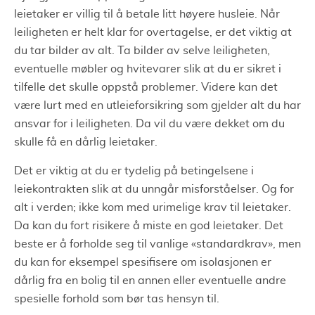
leietaker er villig til å betale litt høyere husleie. Når
leiligheten er helt klar for overtagelse, er det viktig at
du tar bilder av alt. Ta bilder av selve leiligheten,
eventuelle møbler og hvitevarer slik at du er sikret i
tilfelle det skulle oppstå problemer. Videre kan det
være lurt med en utleieforsikring som gjelder alt du har
ansvar for i leiligheten. Da vil du være dekket om du
skulle få en dårlig leietaker.
Det er viktig at du er tydelig på betingelsene i
leiekontrakten slik at du unngår misforståelser. Og for
alt i verden; ikke kom med urimelige krav til leietaker.
Da kan du fort risikere å miste en god leietaker. Det
beste er å forholde seg til vanlige «standardkrav», men
du kan for eksempel spesifisere om isolasjonen er
dårlig fra en bolig til en annen eller eventuelle andre
spesielle forhold som bør tas hensyn til.