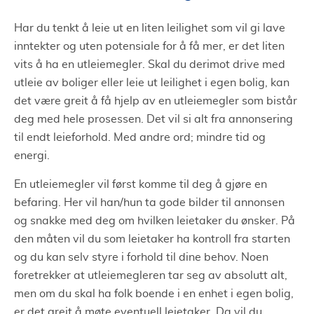
Har du tenkt å leie ut en liten leilighet som vil gi lave
inntekter og uten potensiale for å få mer, er det liten
vits å ha en utleiemegler. Skal du derimot drive med
utleie av boliger eller leie ut leilighet i egen bolig, kan
det være greit å få hjelp av en utleiemegler som bistår
deg med hele prosessen. Det vil si alt fra annonsering
til endt leieforhold. Med andre ord; mindre tid og
energi.
En utleiemegler vil først komme til deg å gjøre en
befaring. Her vil han/hun ta gode bilder til annonsen
og snakke med deg om hvilken leietaker du ønsker. På
den måten vil du som leietaker ha kontroll fra starten
og du kan selv styre i forhold til dine behov. Noen
foretrekker at utleiemegleren tar seg av absolutt alt,
men om du skal ha folk boende i en enhet i egen bolig,
er det greit å møte eventuell leietaker. Da vil du