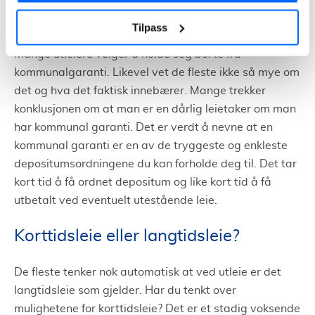
da kan nemlig banken gå inn å dekke utestående
husleie.
Tilpass
Mange utleiere velger å holde seg borte fra
kommunalgaranti. Likevel vet de fleste ikke så mye om
det og hva det faktisk innebærer. Mange trekker
konklusjonen om at man er en dårlig leietaker om man
har kommunal garanti. Det er verdt å nevne at en
kommunal garanti er en av de tryggeste og enkleste
depositumsordningene du kan forholde deg til. Det tar
kort tid å få ordnet depositum og like kort tid å få
utbetalt ved eventuelt utestående leie.
Korttidsleie eller langtidsleie?
De fleste tenker nok automatisk at ved utleie er det
langtidsleie som gjelder. Har du tenkt over
mulighetene for korttidsleie? Det er et stadig voksende