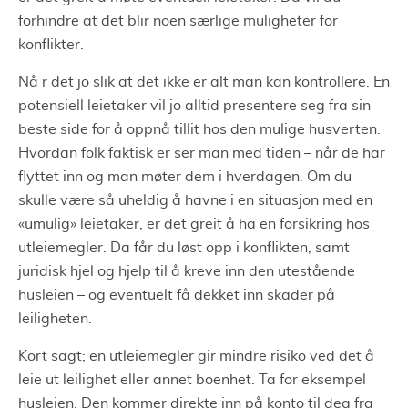
forhindre at det blir noen særlige muligheter for
konflikter.
Nå r det jo slik at det ikke er alt man kan kontrollere. En
potensiell leietaker vil jo alltid presentere seg fra sin
beste side for å oppnå tillit hos den mulige husverten.
Hvordan folk faktisk er ser man med tiden – når de har
flyttet inn og man møter dem i hverdagen. Om du
skulle være så uheldig å havne i en situasjon med en
«umulig» leietaker, er det greit å ha en forsikring hos
utleiemegler. Da får du løst opp i konflikten, samt
juridisk hjel og hjelp til å kreve inn den utestående
husleien – og eventuelt få dekket inn skader på
leiligheten.
Kort sagt; en utleiemegler gir mindre risiko ved det å
leie ut leilighet eller annet boenhet. Ta for eksempel
husleien. Den kommer direkte inn på konto til deg fra