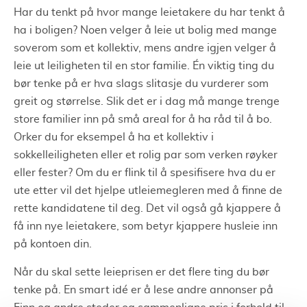
Har du tenkt på hvor mange leietakere du har tenkt å
ha i boligen? Noen velger å leie ut bolig med mange
soverom som et kollektiv, mens andre igjen velger å
leie ut leiligheten til en stor familie. Én viktig ting du
bør tenke på er hva slags slitasje du vurderer som
greit og størrelse. Slik det er i dag må mange trenge
store familier inn på små areal for å ha råd til å bo.
Orker du for eksempel å ha et kollektiv i
sokkelleiligheten eller et rolig par som verken røyker
eller fester? Om du er flink til å spesifisere hva du er
ute etter vil det hjelpe utleiemegleren med å finne de
rette kandidatene til deg. Det vil også gå kjappere å
få inn nye leietakere, som betyr kjappere husleie inn
på kontoen din.
Når du skal sette leieprisen er det flere ting du bør
tenke på. En smart idé er å lese andre annonser på